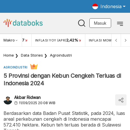
Indonesia
Masuk
Makro
17
2,42%
0,4
KAR USD/IDR
INFLASI YOY (APR)
INFLASI MOM (MAR)
Home
Data Stories
Agroindustri
AGROINDUSTRI
5 Provinsi dengan Kebun Cengkeh Terluas di
Indonesia 2024
Akbar Ridwan
11/09/2025 20:08 WIB
Berdasarkan data Badan Pusat Statistik, pada 2024, luas
areal perkebunan cengkeh di Indonesia mencapai
572.410 hektare. Kebun teh terluas berada di Sulawesi