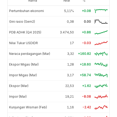
Nama
Nilai
%
Pertumbuhan ekonomi
5,11%
+0.08
Gini rasio (Sem2)
0,38
0.00
PDB ADHK (Q4 2025)
3.474,50
+0.86
Nilai Tukar USDIDR
17
-0.03
Neraca perdagangan (Mar)
3,32
+160.82
Ekspor Migas (Mar)
1,28
+18.60
Impor Migas (Mar)
3,17
+58.74
Ekspor (Mar)
22,53
+1.62
Impor (Mar)
19,21
-8.08
Kunjungan Wisman (Feb)
1,16
-2.42