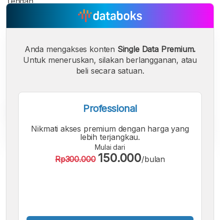
Tengah.
Anda mengakses konten
Single Data Premium.
Untuk meneruskan, silakan berlangganan, atau
beli secara satuan.
Professional
Nikmati akses premium dengan harga yang
lebih terjangkau.
Mulai dari
150.000
Rp300.000
/bulan
A
A
A
Font
Font
Font
Kecil
Sedang
Besar