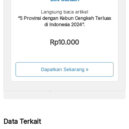
Langsung baca artikel
“5 Provinsi dengan Kebun Cengkeh Terluas
di Indonesia 2024”.
Kami menerima pembayaran berikut:
Rp10.000
Dapatkan Sekarang
»
Beberapa metode pembayaran masih dalam
proses aktivasi.
Data Terkait