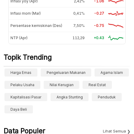
Inflasi yoy (Apr)
2,42%
-1.06
Inflasi mom (Mar)
0,41%
-0.27
Persentase kemiskinan (Des)
7,50%
-0.75
NTP (Apr)
112,29
+0.43
Topik Trending
Harga Emas
Pengeluaran Makanan
Agama Islam
Pelaku Usaha
Nilai Kerugian
Real Estat
Kapitalisasi Pasar
Angka Stunting
Penduduk
Daya Beli
Data Populer
Lihat Semua