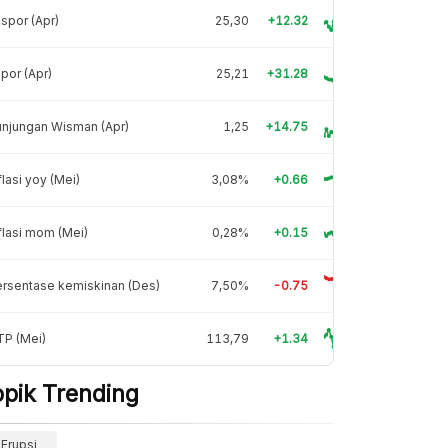
spor (Apr)
25,30
+12.32
por (Apr)
25,21
+31.28
njungan Wisman (Apr)
1,25
+14.75
flasi yoy (Mei)
3,08%
+0.66
flasi mom (Mei)
0,28%
+0.15
rsentase kemiskinan (Des)
7,50%
-0.75
TP (Mei)
113,79
+1.34
opik Trending
Erupsi