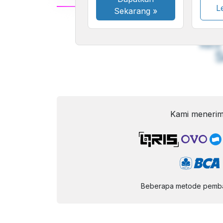
Le
Sekarang
»
A
Font
F
Kecil
Kami menerim
Beberapa metode pembay