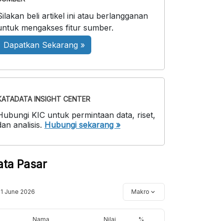
Silakan beli artikel ini atau berlangganan
untuk mengakses fitur sumber.
Dapatkan Sekarang »
KATADATA INSIGHT CENTER
Hubungi KIC untuk permintaan data, riset,
dan analisis.
Hubungi sekarang »
ata Pasar
11 June 2026
Makro
Nama
Nilai
%