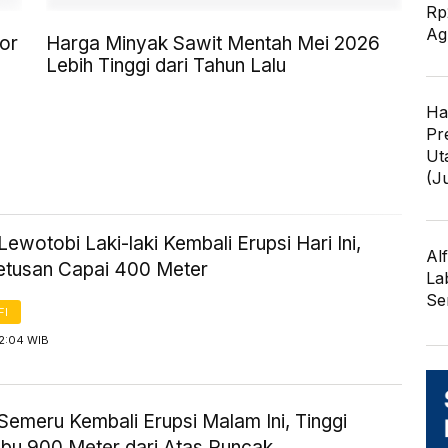
Rp
Ag
or
Harga Minyak Sawit Mentah Mei 2026
Lebih Tinggi dari Tahun Lalu
Ha
Pr
Ut
(J
ewotobi Laki-laki Kembali Erupsi Hari Ini,
Al
Letusan Capai 400 Meter
La
Se
FI
 2:04 WIB
Semeru Kembali Erupsi Malam Ini, Tinggi
bu 900 Meter dari Atas Puncak