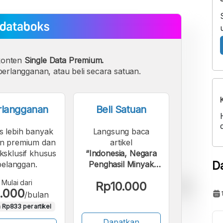
konten
Single Data Premium.
erlangganan, atau beli secara satuan.
rlangganan
Beli Satuan
s lebih banyak
Langsung baca
n premium dan
artikel
eksklusif khusus
“Indonesia, Negara
D
pelanggan.
Penghasil Minyak
Kelapa Sawit
Mulai dari
Rp10.000
Terbanyak di Dunia
.000
/bulan
2024/2025”.
 Rp833 per artikel
Dapatkan