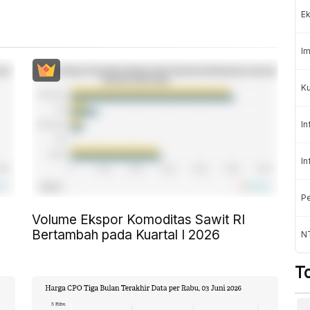
Ek
Im
Ku
In
In
Pe
Volume Ekspor Komoditas Sawit RI
Bertambah pada Kuartal I 2026
N
T