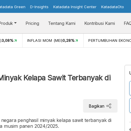
atadata Green
D-Insights
Katadata Insight Center
KatadataOto
Produk
Pricing
Tentang Kami
Kontribusi Kami
FA
)
3,08%
INFLASI MOM (MEI)
0,28%
PERTUMBUHAN EKON
Minyak Kelapa Sawit Terbanyak di
Bagikan
egara penghasil minyak kelapa sawit terbanyak di
ada musim panen 2024/2025.