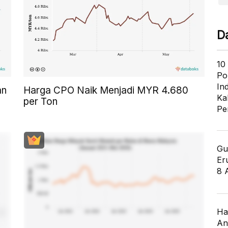
D
10
Po
In
an
Harga CPO Naik Menjadi MYR 4.680
Ka
per Ton
Pe
Gu
Er
8 
Ha
An