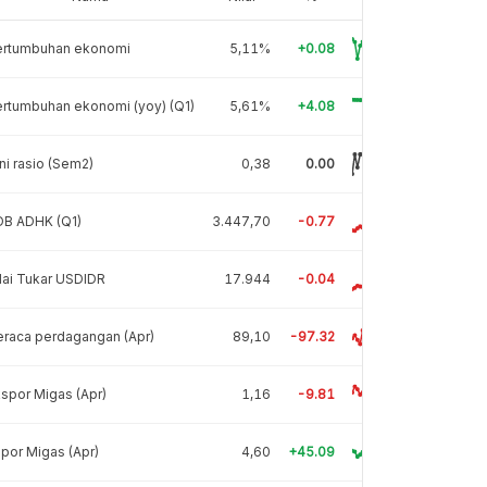
ertumbuhan ekonomi
5,11%
+0.08
rtumbuhan ekonomi (yoy) (Q1)
5,61%
+4.08
ni rasio (Sem2)
0,38
0.00
DB ADHK (Q1)
3.447,70
-0.77
lai Tukar USDIDR
17.944
-0.04
raca perdagangan (Apr)
89,10
-97.32
spor Migas (Apr)
1,16
-9.81
por Migas (Apr)
4,60
+45.09