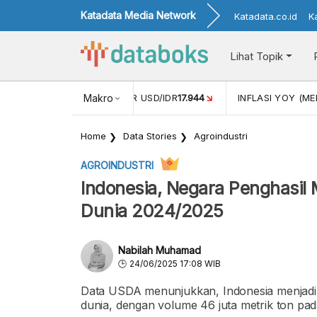
Katadata Media Network
Katadata.co.id
K
Lihat Topik
 (APR)
1,25
NILAI TUKAR USD/IDR
Makro
17.944
INFLASI YOY (MEI
Home
Data Stories
Agroindustri
AGROINDUSTRI
Indonesia, Negara Penghasil 
Dunia 2024/2025
Nabilah Muhamad
24/06/2025 17:08 WIB
Data USDA menunjukkan, Indonesia menjadi n
dunia, dengan volume 46 juta metrik ton p