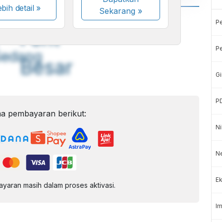
bih detail »
Sekarang
»
A
A
P
ont
Font
Pe
Sedang
Besar
Gi
P
a pembayaran berikut:
Ni
Ne
Ek
aran masih dalam proses aktivasi.
Im