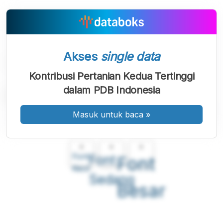
Akses
single data
Kontribusi Pertanian Kedua Tertinggi
dalam PDB Indonesia
Masuk untuk baca
»
A
A
A
Font
Font
Font
Kecil
Sedang
Besar