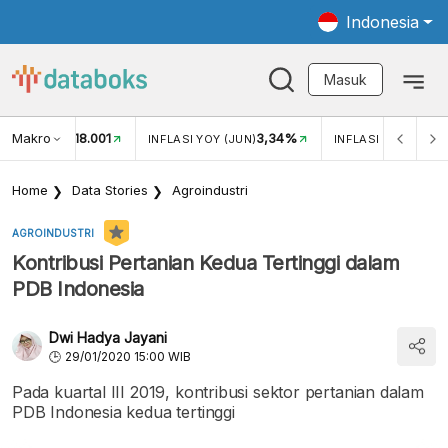
Indonesia
Masuk
Makro
18.001
3,34%
UKAR USD/IDR
INFLASI YOY (JUN)
INFLASI MOM (JUN
Home
Data Stories
Agroindustri
AGROINDUSTRI
Kontribusi Pertanian Kedua Tertinggi dalam
PDB Indonesia
Dwi Hadya Jayani
29/01/2020 15:00 WIB
Pada kuartal III 2019, kontribusi sektor pertanian dalam
PDB Indonesia kedua tertinggi