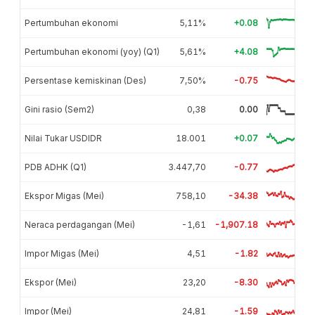
Pertumbuhan ekonomi
5,11%
+0.08
Pertumbuhan ekonomi (yoy) (Q1)
5,61%
+4.08
Persentase kemiskinan (Des)
7,50%
-0.75
Gini rasio (Sem2)
0,38
0.00
Nilai Tukar USDIDR
18.001
+0.07
PDB ADHK (Q1)
3.447,70
-0.77
Ekspor Migas (Mei)
758,10
-34.38
Neraca perdagangan (Mei)
-1,61
-1,907.18
Impor Migas (Mei)
4,51
-1.82
Ekspor (Mei)
23,20
-8.30
Impor (Mei)
24,81
-1.59