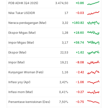
PDB ADHK (Q4 2025)
3.474,50
+0.86
Nilai Tukar USDIDR
17
-0.03
Neraca perdagangan (Mar)
3,32
+160.82
Ekspor Migas (Mar)
1,28
+18.60
Impor Migas (Mar)
3,17
+58.74
Ekspor (Mar)
22,53
+1.62
Impor (Mar)
19,21
-8.08
Kunjungan Wisman (Feb)
1,16
-2.42
Inflasi yoy (Apr)
2,42%
-1.06
Inflasi mom (Mar)
0,41%
-0.27
Persentase kemiskinan (Des)
7,50%
-0.75