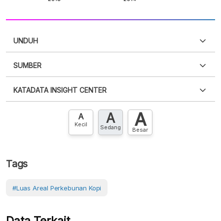
UNDUH
SUMBER
PDF
PNG
Silakan
login
untuk mengakses informasi ini
.
Belum
KATADATA INSIGHT CENTER
punya akun?
Silakan
Daftar sekarang
,
GRATIS!
XLS
EMBED
A
A
Hubungi sekarang »
A
Kecil
Sedang
Besar
Tags
#Luas Areal Perkebunan Kopi