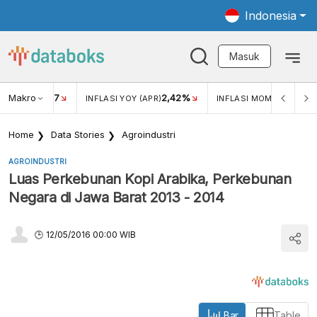
Indonesia
Masuk
Makro
17
2,42%
0,4
KAR USD/IDR
INFLASI YOY (APR)
INFLASI MOM (MAR)
Home
Data Stories
Agroindustri
AGROINDUSTRI
Luas Perkebunan Kopi Arabika, Perkebunan
Negara di Jawa Barat 2013 - 2014
12/05/2016 00:00 WIB
Bar
Table