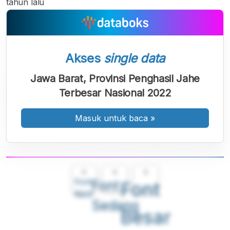
tahun lalu
Akses
single data
Jawa Barat, Provinsi Penghasil Jahe
Terbesar Nasional 2022
Masuk untuk baca
»
A
A
A
Font
Font
Font
Kecil
Sedang
Besar