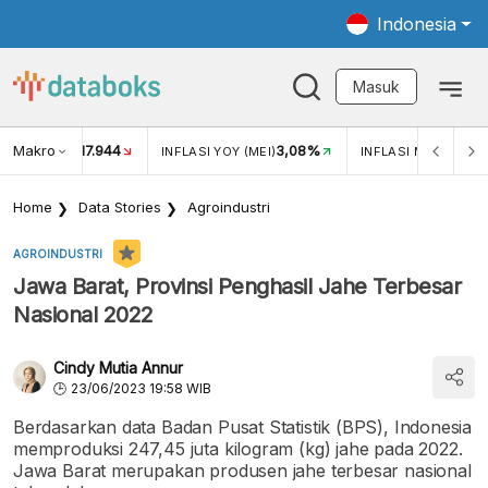
Indonesia
Masuk
Makro
17.944
3,08%
UKAR USD/IDR
INFLASI YOY (MEI)
INFLASI MOM (MEI)
Home
Data Stories
Agroindustri
AGROINDUSTRI
Jawa Barat, Provinsi Penghasil Jahe Terbesar
Nasional 2022
Cindy Mutia Annur
23/06/2023 19:58 WIB
Berdasarkan data Badan Pusat Statistik (BPS), Indonesia
memproduksi 247,45 juta kilogram (kg) jahe pada 2022.
Jawa Barat merupakan produsen jahe terbesar nasional