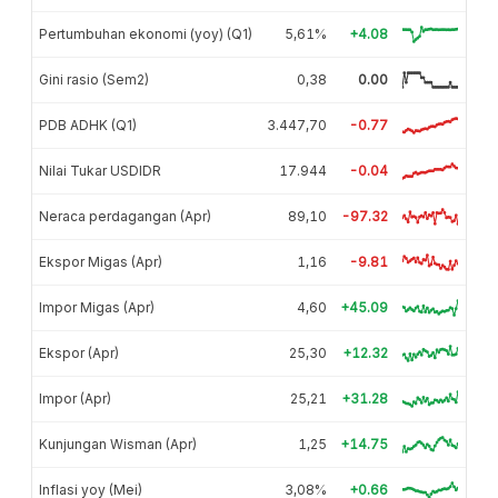
Pertumbuhan ekonomi (yoy) (Q1)
5,61%
+4.08
Gini rasio (Sem2)
0,38
0.00
PDB ADHK (Q1)
3.447,70
-0.77
Nilai Tukar USDIDR
17.944
-0.04
Neraca perdagangan (Apr)
89,10
-97.32
Ekspor Migas (Apr)
1,16
-9.81
Impor Migas (Apr)
4,60
+45.09
Ekspor (Apr)
25,30
+12.32
Impor (Apr)
25,21
+31.28
Kunjungan Wisman (Apr)
1,25
+14.75
Inflasi yoy (Mei)
3,08%
+0.66