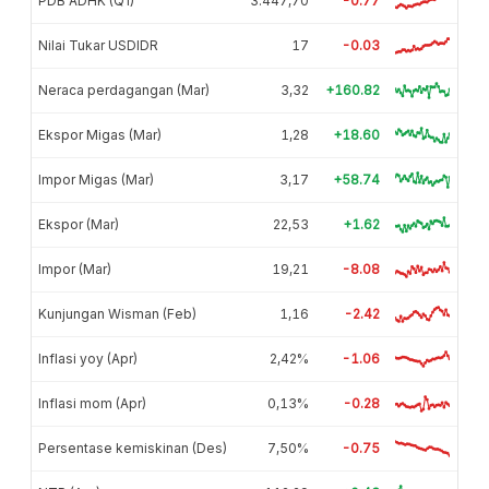
PDB ADHK (Q1)
3.447,70
-0.77
Nilai Tukar USDIDR
17
-0.03
Neraca perdagangan (Mar)
3,32
+160.82
Ekspor Migas (Mar)
1,28
+18.60
Impor Migas (Mar)
3,17
+58.74
Ekspor (Mar)
22,53
+1.62
Impor (Mar)
19,21
-8.08
Kunjungan Wisman (Feb)
1,16
-2.42
Inflasi yoy (Apr)
2,42%
-1.06
Inflasi mom (Apr)
0,13%
-0.28
Persentase kemiskinan (Des)
7,50%
-0.75