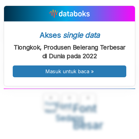
Akses
single data
Tiongkok, Produsen Belerang Terbesar
di Dunia pada 2022
Masuk untuk baca
»
A
A
A
Font
Font
Font
Kecil
Sedang
Besar