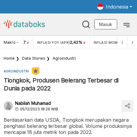
Indonesia
Masuk
Makro
17
2,42%
0,1
KAR USD/IDR
INFLASI YOY (APR)
INFLASI MOM (APR)
Home
Data Stories
Agroindustri
AGROINDUSTRI
Tiongkok, Produsen Belerang Terbesar di
Dunia pada 2022
Nabilah Muhamad
05/12/2023 18:26 WIB
Berdasarkan data USDA, Tiongkok merupakan negara
penghasil belerang terbesar global. Volume produksinya
mencapai 18 juta metrik ton pada 2022.