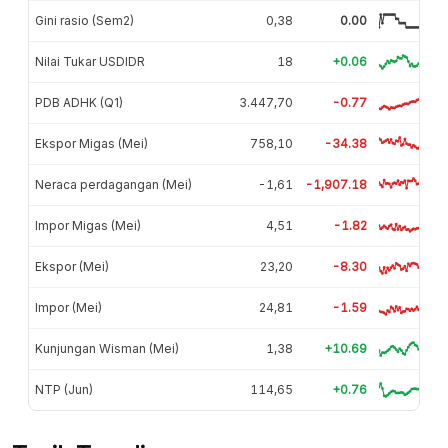
Gini rasio (Sem2)
0,38
0.00
Nilai Tukar USDIDR
18
+0.06
PDB ADHK (Q1)
3.447,70
-0.77
Ekspor Migas (Mei)
758,10
-34.38
Neraca perdagangan (Mei)
-1,61
-1,907.18
Impor Migas (Mei)
4,51
-1.82
Ekspor (Mei)
23,20
-8.30
Impor (Mei)
24,81
-1.59
Kunjungan Wisman (Mei)
1,38
+10.69
NTP (Jun)
114,65
+0.76