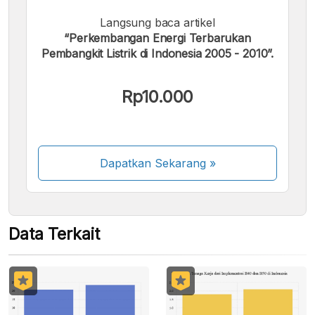
Langsung baca artikel
Kami menerima pembayaran berikut:
“Perkembangan Energi Terbarukan
Pembangkit Listrik di Indonesia 2005 - 2010”.
Rp10.000
Beberapa metode pembayaran masih dalam
proses aktivasi.
Dapatkan Sekarang
»
Data Terkait