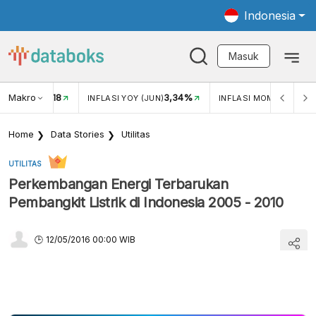
Indonesia
Masuk
Makro
18
3,34%
0,
UKAR USD/IDR
INFLASI YOY (JUN)
INFLASI MOM (JUN)
Home
Data Stories
Utilitas
UTILITAS
Perkembangan Energi Terbarukan
Pembangkit Listrik di Indonesia 2005 - 2010
12/05/2016 00:00 WIB