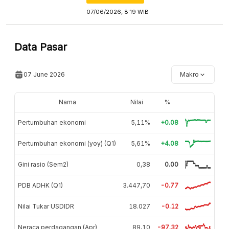
07/06/2026, 8:19 WIB
Data Pasar
07 June 2026
Makro
Nama
Nilai
%
Pertumbuhan ekonomi
5,11%
+0.08
Pertumbuhan ekonomi (yoy) (Q1)
5,61%
+4.08
Gini rasio (Sem2)
0,38
0.00
PDB ADHK (Q1)
3.447,70
-0.77
Nilai Tukar USDIDR
18.027
-0.12
Neraca perdagangan (Apr)
89,10
-97.32