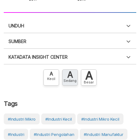
UNDUH
SUMBER
PDF
PNG
Silakan
login
untuk mengakses informasi ini
.
Belum
KATADATA INSIGHT CENTER
punya akun?
Silakan
Daftar sekarang
,
GRATIS!
XLS
EMBED
A
A
Hubungi sekarang »
A
Kecil
Sedang
Besar
Tags
#industri Mikro
#industri Kecil
#Industri Mikro Kecil
#Industri
#Industri Pengolahan
#industri Manufaktur