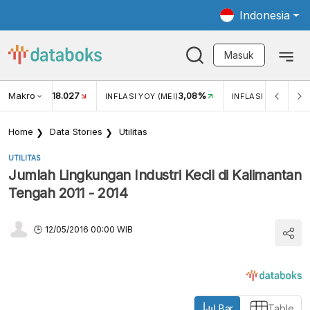
Indonesia
Masuk
Makro
18.027
3,08%
UKAR USD/IDR
INFLASI YOY (MEI)
INFLASI MOM (MEI)
Home
Data Stories
Utilitas
UTILITAS
Jumlah Lingkungan Industri Kecil di Kalimantan
Tengah 2011 - 2014
12/05/2016 00:00 WIB
Bar
Table