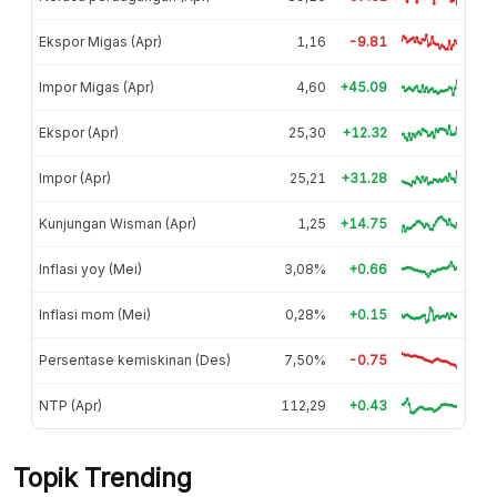
Ekspor Migas (Apr)
1,16
-9.81
Impor Migas (Apr)
4,60
+45.09
Ekspor (Apr)
25,30
+12.32
Impor (Apr)
25,21
+31.28
Kunjungan Wisman (Apr)
1,25
+14.75
Inflasi yoy (Mei)
3,08%
+0.66
Inflasi mom (Mei)
0,28%
+0.15
Persentase kemiskinan (Des)
7,50%
-0.75
NTP (Apr)
112,29
+0.43
Topik Trending