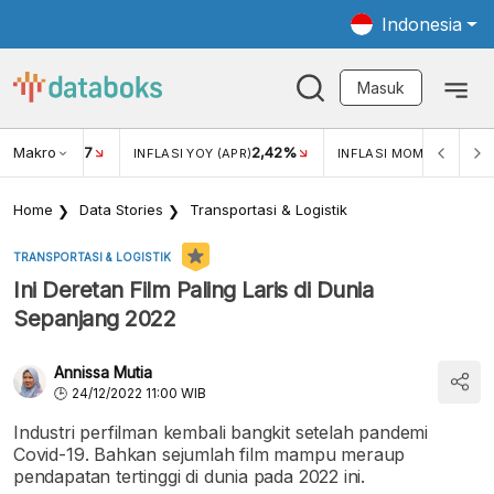
Indonesia
Masuk
Makro
17
2,42%
0,1
KAR USD/IDR
INFLASI YOY (APR)
INFLASI MOM (APR)
Home
Data Stories
Transportasi & Logistik
TRANSPORTASI & LOGISTIK
Ini Deretan Film Paling Laris di Dunia
Sepanjang 2022
Annissa Mutia
24/12/2022 11:00 WIB
Industri perfilman kembali bangkit setelah pandemi
Covid-19. Bahkan sejumlah film mampu meraup
pendapatan tertinggi di dunia pada 2022 ini.