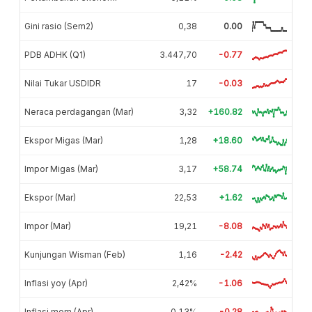
Gini rasio (Sem2)
0,38
0.00
PDB ADHK (Q1)
3.447,70
-0.77
Nilai Tukar USDIDR
17
-0.03
Neraca perdagangan (Mar)
3,32
+160.82
Ekspor Migas (Mar)
1,28
+18.60
Impor Migas (Mar)
3,17
+58.74
Ekspor (Mar)
22,53
+1.62
Impor (Mar)
19,21
-8.08
Kunjungan Wisman (Feb)
1,16
-2.42
Inflasi yoy (Apr)
2,42%
-1.06
Inflasi mom (Apr)
0,13%
-0.28