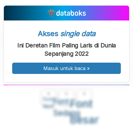
Akses
single data
Ini Deretan Film Paling Laris di Dunia
Sepanjang 2022
Masuk untuk baca
»
A
A
A
Font
Font
Font
Kecil
Sedang
Besar