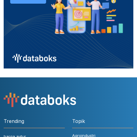
Trending
Topik
Agroindustri
harga avtur