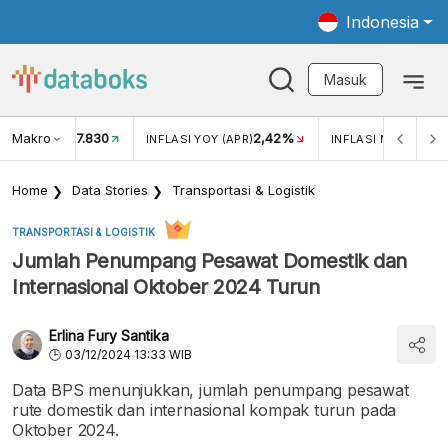
Indonesia
Masuk
Makro
17.830
2,42%
KAR USD/IDR
INFLASI YOY (APR)
INFLASI MOM (APR)
Home
Data Stories
Transportasi & Logistik
TRANSPORTASI & LOGISTIK
Jumlah Penumpang Pesawat Domestik dan
Internasional Oktober 2024 Turun
Erlina Fury Santika
03/12/2024 13:33 WIB
Data BPS menunjukkan, jumlah penumpang pesawat
rute domestik dan internasional kompak turun pada
Oktober 2024.