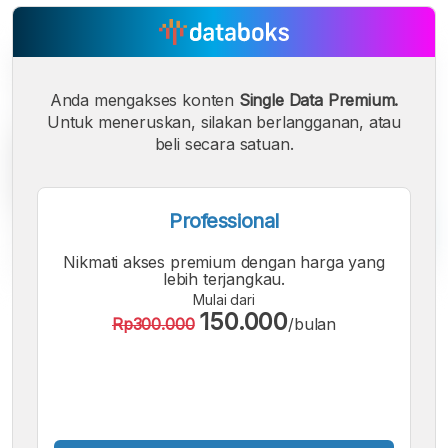
Anda mengakses konten
Single Data Premium.
Untuk meneruskan, silakan berlangganan, atau
beli secara satuan.
Professional
Nikmati akses premium dengan harga yang
lebih terjangkau.
Mulai dari
A
A
A
150.000
Rp300.000
/bulan
Font
Font
Font
Kecil
Sedang
Besar