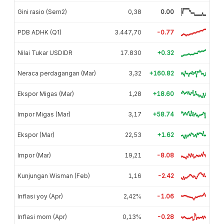
Gini rasio (Sem2)
0,38
0.00
PDB ADHK (Q1)
3.447,70
-0.77
Nilai Tukar USDIDR
17.830
+0.32
Neraca perdagangan (Mar)
3,32
+160.82
Ekspor Migas (Mar)
1,28
+18.60
Impor Migas (Mar)
3,17
+58.74
Ekspor (Mar)
22,53
+1.62
Impor (Mar)
19,21
-8.08
Kunjungan Wisman (Feb)
1,16
-2.42
Inflasi yoy (Apr)
2,42%
-1.06
Inflasi mom (Apr)
0,13%
-0.28