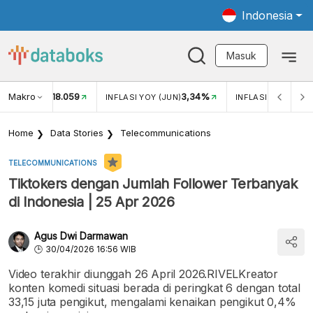
Indonesia
Masuk
Makro
18.059
3,34%
UKAR USD/IDR
INFLASI YOY (JUN)
INFLASI MOM (JUN
Home
Data Stories
Telecommunications
TELECOMMUNICATIONS
Tiktokers dengan Jumlah Follower Terbanyak
di Indonesia | 25 Apr 2026
Agus Dwi Darmawan
30/04/2026 16:56 WIB
Video terakhir diunggah 26 April 2026.RIVELKreator
konten komedi situasi berada di peringkat 6 dengan total
33,15 juta pengikut, mengalami kenaikan pengikut 0,4%