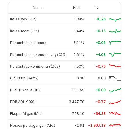
Nama
Nilai
%
Inflasi yoy (Jun)
3,34%
+0.26
Inflasi mom (Jun)
0,44%
+0.16
Pertumbuhan ekonomi
5,11%
+0.08
Pertumbuhan ekonomi (yoy) (Q1)
5,61%
+4.08
Persentase kemiskinan (Des)
7,50%
-0.75
Gini rasio (Sem2)
0,38
0.00
Nilai Tukar USDIDR
18.059
+0.08
PDB ADHK (Q1)
3.447,70
-0.77
Ekspor Migas (Mei)
758,10
-34.38
Neraca perdagangan (Mei)
-1,61
-1,907.18