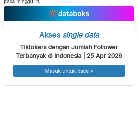
pada minggu ini.
Akses
single data
A
A
A
Tiktokers dengan Jumlah Follower
Font
Font
Font
Terbanyak di Indonesia | 25 Apr 2026
Kecil
Sedang
Besar
Masuk untuk baca
»