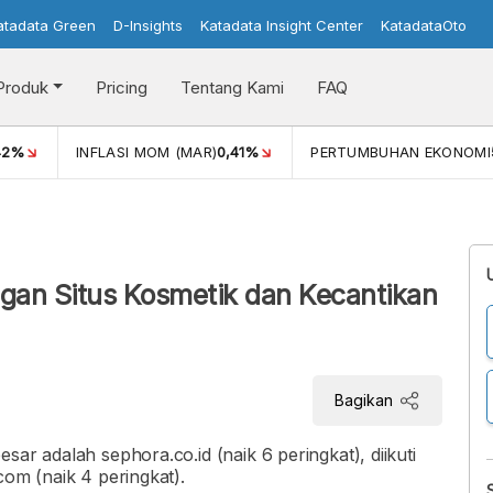
atadata Green
D-Insights
Katadata Insight Center
KatadataOto
Produk
Pricing
Tentang Kami
FAQ
42%
INFLASI MOM (MAR)
0,41%
PERTUMBUHAN EKONOMI
gan Situs Kosmetik dan Kecantikan
Bagikan
ar adalah sephora.co.id (naik 6 peringkat), diikuti
com (naik 4 peringkat).