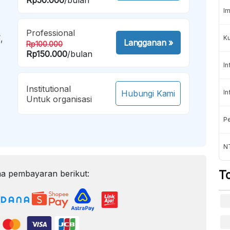
Im
Professional
,
K
Langganan
»
Rp100.000
Rp150.000
/bulan
In
Institutional
Hubungi Kami
In
Untuk organisasi
Pe
NT
T
a pembayaran berikut: