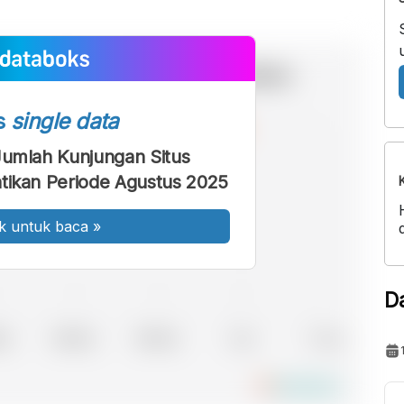
s
single data
Jumlah Kunjungan Situs
tikan Periode Agustus 2025
k untuk baca
»
D