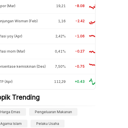
por (Mar)
19,21
-8.08
unjungan Wisman (Feb)
1,16
-2.42
flasi yoy (Apr)
2,42%
-1.06
flasi mom (Mar)
0,41%
-0.27
rsentase kemiskinan (Des)
7,50%
-0.75
P (Apr)
112,29
+0.43
opik Trending
Harga Emas
Pengeluaran Makanan
Agama Islam
Pelaku Usaha