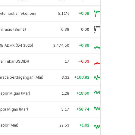
ertumbuhan ekonomi
5,11%
+0.08
ni rasio (Sem2)
0,38
0.00
DB ADHK (Q4 2025)
3.474,50
+0.86
lai Tukar USDIDR
17
-0.03
eraca perdagangan (Mar)
3,32
+160.82
spor Migas (Mar)
1,28
+18.60
por Migas (Mar)
3,17
+58.74
spor (Mar)
22,53
+1.62