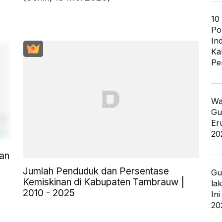
10
Po
In
Ka
Pe
Wa
Gu
Er
20
an
Jumlah Penduduk dan Persentase
Gu
Kemiskinan di Kabupaten Tambrauw |
la
2010 - 2025
In
20