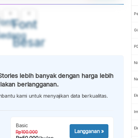
A
A
P
ont
Font
Gi
Sedang
Besar
P
Ni
tories lebih banyak dengan harga lebih
N
lakan berlangganan.
antu kami untuk menyajikan data berkualitas.
Ek
Im
Basic
Ek
Langganan
»
Rp100.000
Rp50.000
/bulan