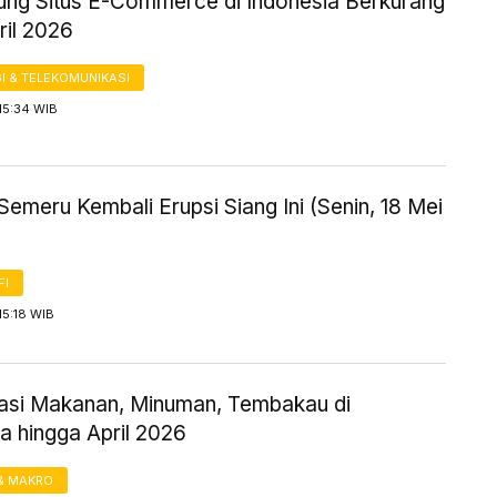
ung Situs E-Commerce di Indonesia Berkurang
ril 2026
I & TELEKOMUNIKASI
15:34 WIB
emeru Kembali Erupsi Siang Ini (Senin, 18 Mei
FI
15:18 WIB
flasi Makanan, Minuman, Tembakau di
a hingga April 2026
& MAKRO