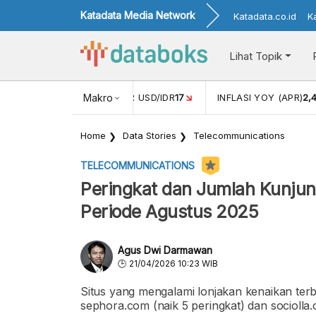
Katadata Media Network
Katadata.co.id
K
Lihat Topik
 (FEB)
1,16
NILAI TUKAR USD/IDR
Makro
17
INFLASI YOY (APR)
2,
Home
Data Stories
Telecommunications
TELECOMMUNICATIONS
Peringkat dan Jumlah Kunjun
Periode Agustus 2025
Agus Dwi Darmawan
21/04/2026 10:23 WIB
Situs yang mengalami lonjakan kenaikan terbes
sephora.com (naik 5 peringkat) dan sociolla.