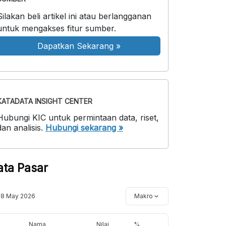
Silakan beli artikel ini atau berlangganan
untuk mengakses fitur sumber.
Dapatkan Sekarang
»
KATADATA INSIGHT CENTER
Hubungi KIC untuk permintaan data, riset,
dan analisis.
Hubungi sekarang »
ata Pasar
18 May 2026
Makro
Nama
Nilai
%