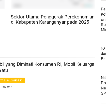
Pe
Ko
Sektor Utama Penggerak Perekonomian
un
di Kabupaten Karanganyar pada 2025
Rp
Mi
10
de
Ber
il yang Diminati Konsumen RI, Mobil Keluarga
Satu
Nil
ASI & LOGISTIK
Pr
16:32 WIB
Ne
SP