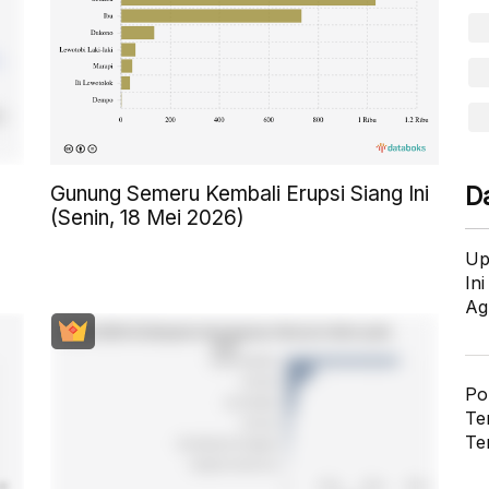
Gunung Semeru Kembali Erupsi Siang Ini
D
(Senin, 18 Mei 2026)
Up
In
Ag
Po
Te
Te