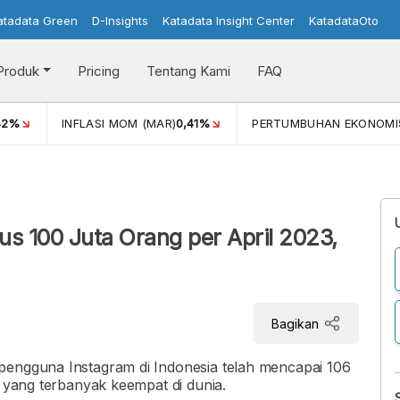
atadata Green
D-Insights
Katadata Insight Center
KatadataOto
Produk
Pricing
Tentang Kami
FAQ
42%
INFLASI MOM (MAR)
0,41%
PERTUMBUHAN EKONOMI
i
s 100 Juta Orang per April 2023,
Bagikan
pengguna Instagram di Indonesia telah mencapai 106
i yang terbanyak keempat di dunia.