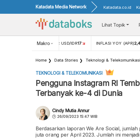
Katadata Media Network
Katadata.co.id
K
Lihat Topik
 (FEB)
1,16
NILAI TUKAR USD/IDR
Makro
17
INFLASI YOY (APR)
2,
Home
Data Stories
Teknologi & Telekomunikas
TEKNOLOGI & TELEKOMUNIKASI
Pengguna Instagram RI Tembu
Terbanyak ke-4 di Dunia
Cindy Mutia Annur
26/09/2023 15:47 WIB
Berdasarkan laporan We Are Social, jumlah 
juta orang per April 2023. Jumlah ini menjad