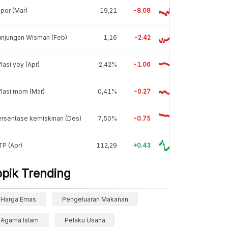
por (Mar)
19,21
-8.08
unjungan Wisman (Feb)
1,16
-2.42
flasi yoy (Apr)
2,42%
-1.06
flasi mom (Mar)
0,41%
-0.27
rsentase kemiskinan (Des)
7,50%
-0.75
P (Apr)
112,29
+0.43
opik Trending
Harga Emas
Pengeluaran Makanan
Agama Islam
Pelaku Usaha