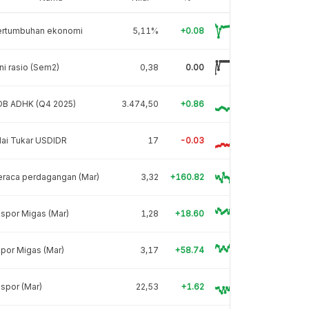
ertumbuhan ekonomi
5,11%
+0.08
ni rasio (Sem2)
0,38
0.00
DB ADHK (Q4 2025)
3.474,50
+0.86
lai Tukar USDIDR
17
-0.03
eraca perdagangan (Mar)
3,32
+160.82
spor Migas (Mar)
1,28
+18.60
por Migas (Mar)
3,17
+58.74
spor (Mar)
22,53
+1.62