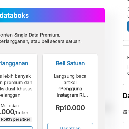
konten
Single Data Premium.
erlangganan, atau beli secara satuan.
rlangganan
Beli Satuan
s lebih banyak
Langsung baca
n premium dan
artikel
eksklusif khusus
“Pengguna
D
pelanggan.
Instagram RI
Tembus 100 Juta
Mulai dari
Rp10.000
Orang per April
.000
/bulan
2023, Terbanyak ke-
 Rp833 per artikel
4 di Dunia”.
Dapatkan