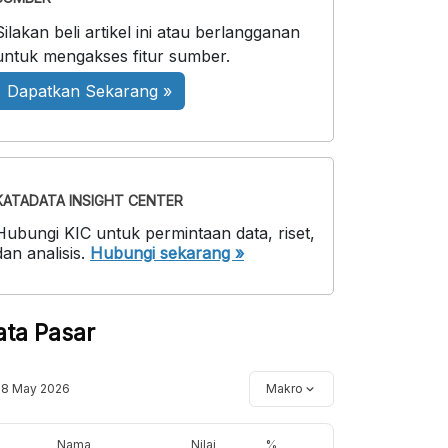
Silakan beli artikel ini atau berlangganan
untuk mengakses fitur sumber.
Dapatkan Sekarang »
KATADATA INSIGHT CENTER
Hubungi KIC untuk permintaan data, riset,
dan analisis.
Hubungi sekarang »
ata Pasar
18 May 2026
Makro
Nama
Nilai
%