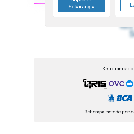
Le
Sekarang
»
A
Font
F
Kecil
Kami menerim
Beberapa metode pembay