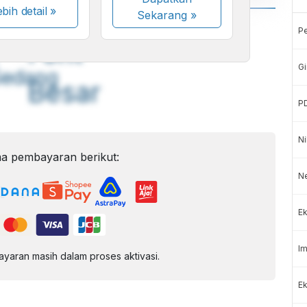
bih detail »
Sekarang
»
A
A
P
ont
Font
Gi
Sedang
Besar
P
Ni
a pembayaran berikut:
N
Ek
Im
aran masih dalam proses aktivasi.
Ek