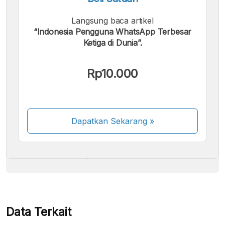
Langsung baca artikel
“Indonesia Pengguna WhatsApp Terbesar
Ketiga di Dunia”.
Kami menerima pembayaran berikut:
Rp10.000
Dapatkan Sekarang
»
Beberapa metode pembayaran masih dalam
proses aktivasi.
Data Terkait