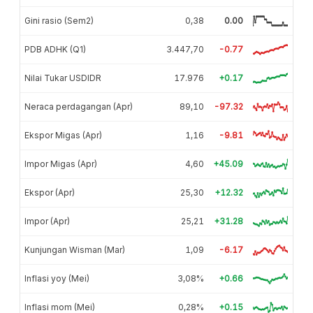
Gini rasio (Sem2)
0,38
0.00
PDB ADHK (Q1)
3.447,70
-0.77
Nilai Tukar USDIDR
17.976
+0.17
Neraca perdagangan (Apr)
89,10
-97.32
Ekspor Migas (Apr)
1,16
-9.81
Impor Migas (Apr)
4,60
+45.09
Ekspor (Apr)
25,30
+12.32
Impor (Apr)
25,21
+31.28
Kunjungan Wisman (Mar)
1,09
-6.17
Inflasi yoy (Mei)
3,08%
+0.66
Inflasi mom (Mei)
0,28%
+0.15