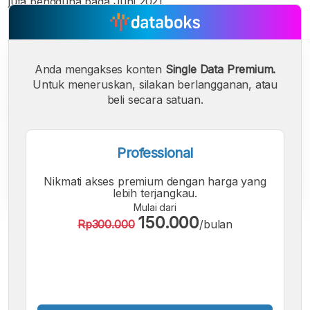
juta pengguna pada Juni 2021.
Anda mengakses konten
Single Data Premium.
Untuk meneruskan, silakan berlangganan, atau
beli secara satuan.
Professional
Nikmati akses premium dengan harga yang
lebih terjangkau.
Mulai dari
150.000
Rp300.000
/bulan
A
A
A
Font
Font
Font
Kecil
Sedang
Besar