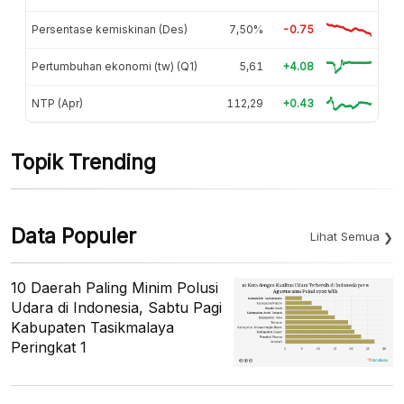
Persentase kemiskinan (Des)
7,50%
-0.75
Pertumbuhan ekonomi (tw) (Q1)
5,61
+4.08
NTP (Apr)
112,29
+0.43
Topik Trending
Data Populer
Lihat Semua
10 Daerah Paling Minim Polusi
Udara di Indonesia, Sabtu Pagi
Kabupaten Tasikmalaya
Peringkat 1