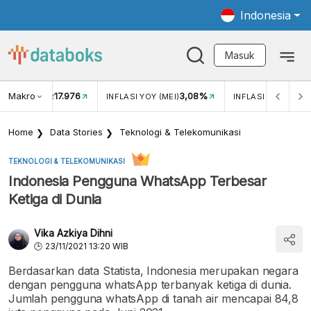
Indonesia
Masuk
Makro
17.976
3,08%
TUKAR USD/IDR
INFLASI YOY (MEI)
INFLASI MOM (MEI)
Home
Data Stories
Teknologi & Telekomunikasi
TEKNOLOGI & TELEKOMUNIKASI
Indonesia Pengguna WhatsApp Terbesar
Ketiga di Dunia
Vika Azkiya Dihni
23/11/2021 13:20 WIB
Berdasarkan data Statista, Indonesia merupakan negara
dengan pengguna whatsApp terbanyak ketiga di dunia.
Jumlah pengguna whatsApp di tanah air mencapai 84,8