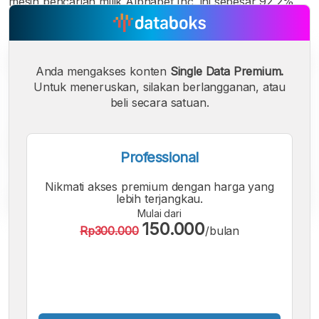
mesin pencarian milik Alphabet Inc. ini sebesar 92,2%
Anda mengakses konten
Single Data Premium.
Untuk meneruskan, silakan berlangganan, atau
beli secara satuan.
Professional
Nikmati akses premium dengan harga yang
lebih terjangkau.
Mulai dari
150.000
Rp300.000
/bulan
A
A
A
Font
Font
Font
Kecil
Sedang
Besar