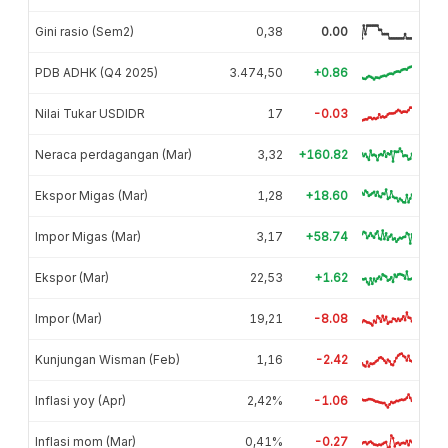
Gini rasio (Sem2)
0,38
0.00
PDB ADHK (Q4 2025)
3.474,50
+0.86
Nilai Tukar USDIDR
17
-0.03
Neraca perdagangan (Mar)
3,32
+160.82
Ekspor Migas (Mar)
1,28
+18.60
Impor Migas (Mar)
3,17
+58.74
Ekspor (Mar)
22,53
+1.62
Impor (Mar)
19,21
-8.08
Kunjungan Wisman (Feb)
1,16
-2.42
Inflasi yoy (Apr)
2,42%
-1.06
Inflasi mom (Mar)
0,41%
-0.27