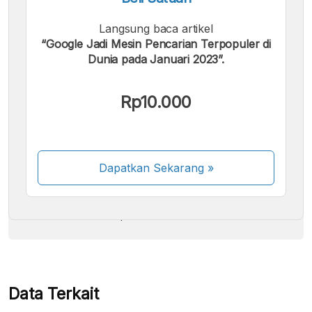
Langsung baca artikel
“Google Jadi Mesin Pencarian Terpopuler di
Dunia pada Januari 2023”.
Kami menerima pembayaran berikut:
Rp10.000
Dapatkan Sekarang
»
Beberapa metode pembayaran masih dalam
proses aktivasi.
Data Terkait