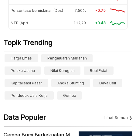
Persentase kemiskinan (Des)
7,50%
-0.75
NTP (Apr)
112,29
+0.43
Topik Trending
Harga Emas
Pengeluaran Makanan
Pelaku Usaha
Nilai Kerugian
Real Estat
Kapitalisasi Pasar
Angka Stunting
Daya Beli
Penduduk Usia Kerja
Gempa
Data Populer
Lihat Semua
Gempa Bumi Berkekuatan M