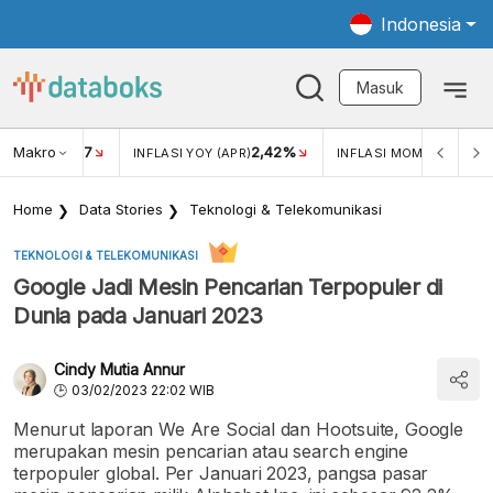
Indonesia
Masuk
Makro
17
2,42%
0,4
KAR USD/IDR
INFLASI YOY (APR)
INFLASI MOM (MAR)
Home
Data Stories
Teknologi & Telekomunikasi
TEKNOLOGI & TELEKOMUNIKASI
Google Jadi Mesin Pencarian Terpopuler di
Dunia pada Januari 2023
Cindy Mutia Annur
03/02/2023 22:02 WIB
Menurut laporan We Are Social dan Hootsuite, Google
merupakan mesin pencarian atau search engine
terpopuler global. Per Januari 2023, pangsa pasar