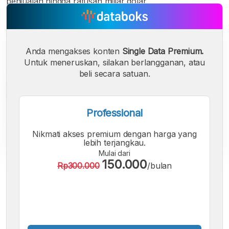
penjualan hingga ratusan miliar dolar.
Anda mengakses konten
Single Data Premium.
Untuk meneruskan, silakan berlangganan, atau
beli secara satuan.
Professional
Nikmati akses premium dengan harga yang
lebih terjangkau.
Mulai dari
150.000
Rp300.000
/bulan
A
A
A
Font
Font
Font
Kecil
Sedang
Besar