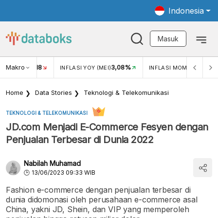
Indonesia
Masuk
Makro
18
3,08%
0,2
UKAR USD/IDR
INFLASI YOY (MEI)
INFLASI MOM (MEI)
Home
Data Stories
Teknologi & Telekomunikasi
TEKNOLOGI & TELEKOMUNIKASI
JD.com Menjadi E-Commerce Fesyen dengan
Penjualan Terbesar di Dunia 2022
Nabilah Muhamad
13/06/2023 09:33 WIB
Fashion e-commerce dengan penjualan terbesar di
dunia didomonasi oleh perusahaan e-commerce asal
China, yakni JD, Shein, dan VIP yang memperoleh