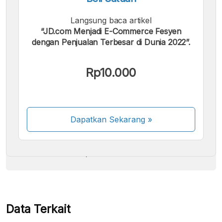
Langsung baca artikel
“JD.com Menjadi E-Commerce Fesyen
dengan Penjualan Terbesar di Dunia 2022”.
Kami menerima pembayaran berikut:
Rp10.000
Dapatkan Sekarang
»
Beberapa metode pembayaran masih dalam
proses aktivasi.
Data Terkait