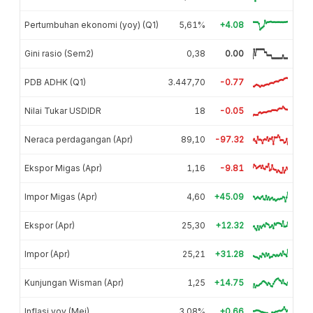
Pertumbuhan ekonomi (yoy) (Q1)
5,61%
+4.08
Gini rasio (Sem2)
0,38
0.00
PDB ADHK (Q1)
3.447,70
-0.77
Nilai Tukar USDIDR
18
-0.05
Neraca perdagangan (Apr)
89,10
-97.32
Ekspor Migas (Apr)
1,16
-9.81
Impor Migas (Apr)
4,60
+45.09
Ekspor (Apr)
25,30
+12.32
Impor (Apr)
25,21
+31.28
Kunjungan Wisman (Apr)
1,25
+14.75
Inflasi yoy (Mei)
3,08%
+0.66