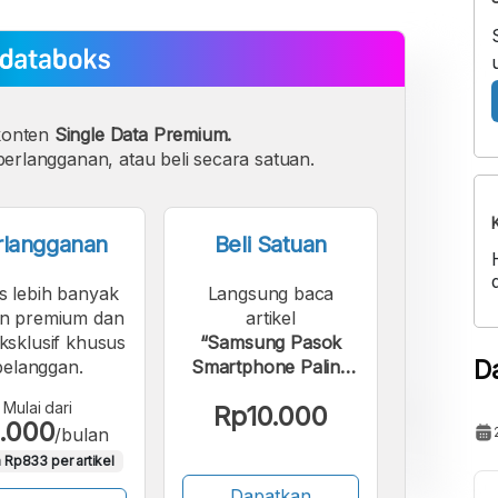
konten
Single Data Premium.
erlangganan, atau beli secara satuan.
rlangganan
Beli Satuan
s lebih banyak
Langsung baca
n premium dan
artikel
eksklusif khusus
“Samsung Pasok
D
pelanggan.
Smartphone Paling
Banyak di Asia
Mulai dari
Rp10.000
Tenggara Awal
.000
/bulan
2026”.
 Rp833 per artikel
Dapatkan