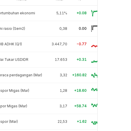
ertumbuhan ekonomi
5,11%
+0.08
ni rasio (Sem2)
0,38
0.00
DB ADHK (Q1)
3.447,70
-0.77
lai Tukar USDIDR
17.653
+0.31
eraca perdagangan (Mar)
3,32
+160.82
spor Migas (Mar)
1,28
+18.60
por Migas (Mar)
3,17
+58.74
spor (Mar)
22,53
+1.62