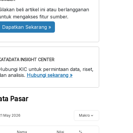
Silakan beli artikel ini atau berlangganan
untuk mengakses fitur sumber.
Dapatkan Sekarang »
KATADATA INSIGHT CENTER
Hubungi KIC untuk permintaan data, riset,
dan analisis.
Hubungi sekarang »
ata Pasar
21 May 2026
Makro
Nama
Nilai
%