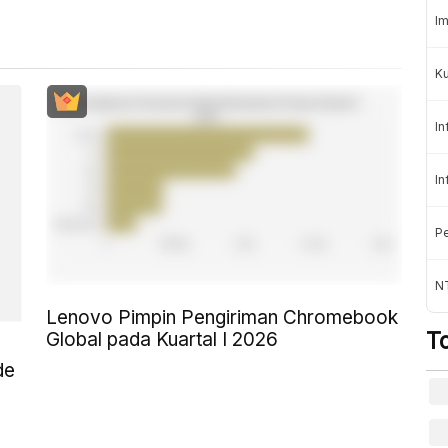
Im
K
In
In
Pe
NT
Lenovo Pimpin Pengiriman Chromebook
T
Global pada Kuartal I 2026
de