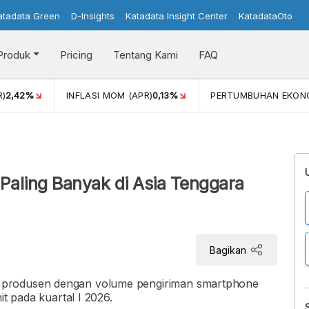
atadata Green
D-Insights
Katadata Insight Center
KatadataOto
Produk
Pricing
Tentang Kami
FAQ
)
2,42%
INFLASI MOM (APR)
0,13%
PERTUMBUHAN EKON
i
aling Banyak di Asia Tenggara
Bagikan
 produsen dengan volume pengiriman smartphone
it pada kuartal I 2026.