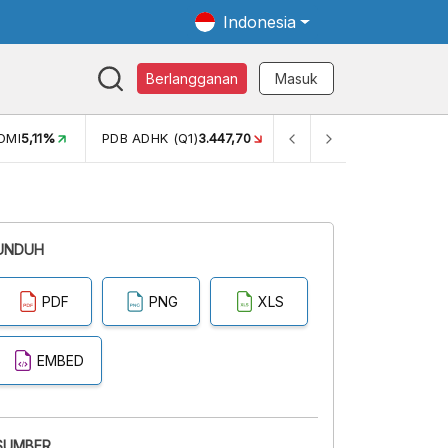
Indonesia
Berlangganan
Masuk
OMI
5,11%
PDB ADHK (Q1)
3.447,70
GINI RASIO (SEM2)
0,38
UNDUH
PDF
PNG
XLS
EMBED
SUMBER