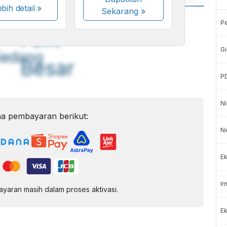
bih detail »
Sekarang
»
A
A
P
ont
Font
Gi
Sedang
Besar
P
Ni
a pembayaran berikut:
N
Ek
Im
aran masih dalam proses aktivasi.
Ek