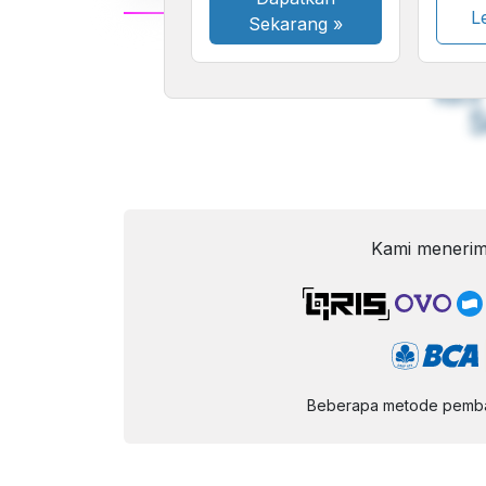
Le
Sekarang
»
A
Font
F
Kecil
Kami menerim
Beberapa metode pembay