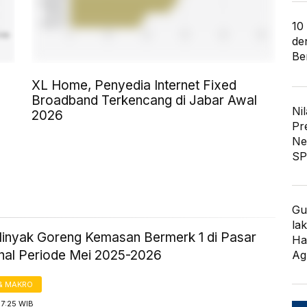
10
de
Ber
XL Home, Penyedia Internet Fixed
Broadband Terkencang di Jabar Awal
Nil
2026
Pr
Ne
SP
Gu
lak
inyak Goreng Kemasan Bermerk 1 di Pasar
Ha
onal Periode Mei 2025-2026
Ag
& MAKRO
17:25 WIB