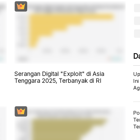
D
Serangan Digital "Exploit" di Asia
Up
Tenggara 2025, Terbanyak di RI
In
Ag
Po
Te
Te