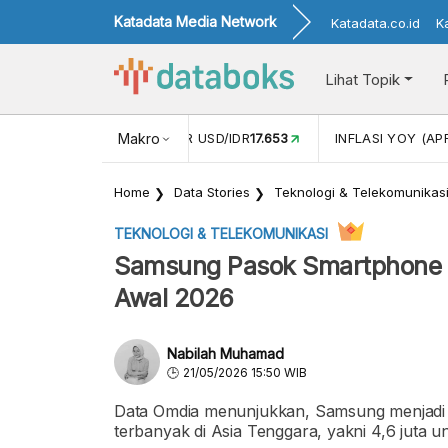
Katadata Media Network
Katadata.co.id
K
Lihat Topik
 (FEB)
1,16
NILAI TUKAR USD/IDR
Makro
17.653
INFLASI YOY (APR
Home
Data Stories
Teknologi & Telekomunikas
TEKNOLOGI & TELEKOMUNIKASI
Samsung Pasok Smartphone P
Awal 2026
Nabilah Muhamad
21/05/2026 15:50 WIB
Data Omdia menunjukkan, Samsung menjadi
terbanyak di Asia Tenggara, yakni 4,6 juta un