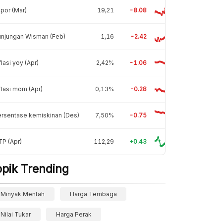
por (Mar)
19,21
-8.08
unjungan Wisman (Feb)
1,16
-2.42
flasi yoy (Apr)
2,42%
-1.06
flasi mom (Apr)
0,13%
-0.28
rsentase kemiskinan (Des)
7,50%
-0.75
P (Apr)
112,29
+0.43
opik Trending
Minyak Mentah
Harga Tembaga
Nilai Tukar
Harga Perak