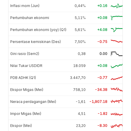
Inflasi mom (Jun)
0,44%
+0.16
Pertumbuhan ekonomi
5,11%
+0.08
Pertumbuhan ekonomi (yoy) (Q1)
5,61%
+4.08
Persentase kemiskinan (Des)
7,50%
-0.75
Gini rasio (Sem2)
0,38
0.00
Nilai Tukar USDIDR
18.059
+0.08
PDB ADHK (Q1)
3.447,70
-0.77
Ekspor Migas (Mei)
758,10
-34.38
Neraca perdagangan (Mei)
-1,61
-1,907.18
Impor Migas (Mei)
4,51
-1.82
Ekspor (Mei)
23,20
-8.30