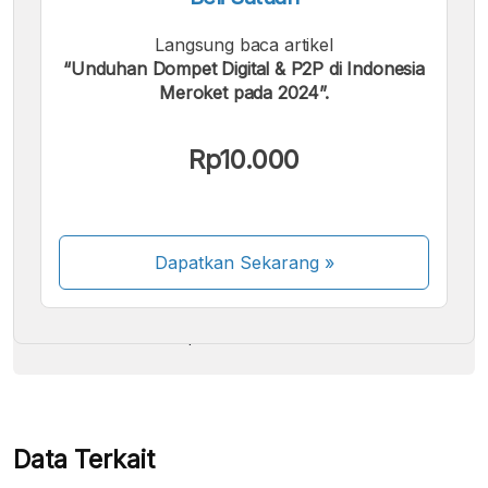
Langsung baca artikel
“Unduhan Dompet Digital & P2P di Indonesia
Meroket pada 2024”.
Kami menerima pembayaran berikut:
Rp10.000
Dapatkan Sekarang
»
Beberapa metode pembayaran masih dalam
proses aktivasi.
Data Terkait