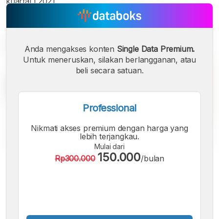
kuartal I 2021.
Anda mengakses konten
Single Data Premium.
Untuk meneruskan, silakan berlangganan, atau
beli secara satuan.
Professional
Nikmati akses premium dengan harga yang
lebih terjangkau.
Mulai dari
150.000
Rp300.000
/bulan
A
A
A
Font
Font
Font
Kecil
Sedang
Besar