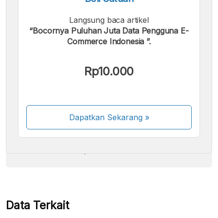
Langsung baca artikel
“Bocornya Puluhan Juta Data Pengguna E-
Commerce Indonesia ”.
Kami menerima pembayaran berikut:
Rp10.000
Dapatkan Sekarang
»
Beberapa metode pembayaran masih dalam
proses aktivasi.
Data Terkait