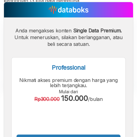
kebobolan 13 juta data pengguna.
Anda mengakses konten
Single Data Premium.
Untuk meneruskan, silakan berlangganan, atau
beli secara satuan.
Professional
Nikmati akses premium dengan harga yang
lebih terjangkau.
Mulai dari
150.000
Rp300.000
/bulan
A
A
A
Font
Font
Font
Kecil
Sedang
Besar