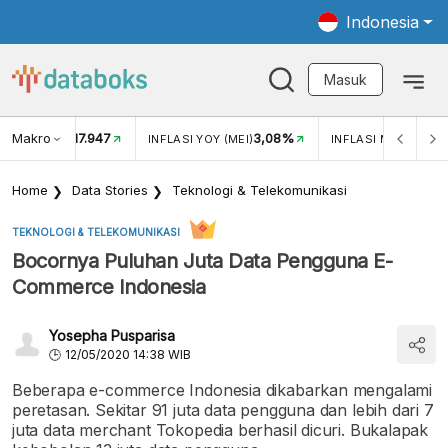
Indonesia
Masuk
Makro
17.947
3,08%
UKAR USD/IDR
INFLASI YOY (MEI)
INFLASI MOM (MEI)
Home
Data Stories
Teknologi & Telekomunikasi
TEKNOLOGI & TELEKOMUNIKASI
Bocornya Puluhan Juta Data Pengguna E-
Commerce Indonesia
Yosepha Pusparisa
12/05/2020 14:38 WIB
Beberapa e-commerce Indonesia dikabarkan mengalami
peretasan. Sekitar 91 juta data pengguna dan lebih dari 7
juta data merchant Tokopedia berhasil dicuri. Bukalapak