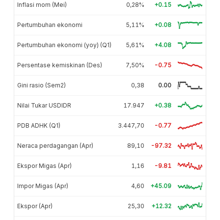
Inflasi mom (Mei)
0,28%
+0.15
Pertumbuhan ekonomi
5,11%
+0.08
Pertumbuhan ekonomi (yoy) (Q1)
5,61%
+4.08
Persentase kemiskinan (Des)
7,50%
-0.75
Gini rasio (Sem2)
0,38
0.00
Nilai Tukar USDIDR
17.947
+0.38
PDB ADHK (Q1)
3.447,70
-0.77
Neraca perdagangan (Apr)
89,10
-97.32
Ekspor Migas (Apr)
1,16
-9.81
Impor Migas (Apr)
4,60
+45.09
Ekspor (Apr)
25,30
+12.32