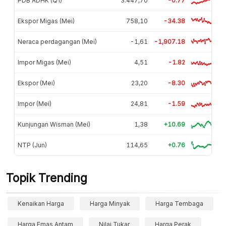
PDB ADHK (Q1)
3.447,70
-0.77
Ekspor Migas (Mei)
758,10
-34.38
Neraca perdagangan (Mei)
-1,61
-1,907.18
Impor Migas (Mei)
4,51
-1.82
Ekspor (Mei)
23,20
-8.30
Impor (Mei)
24,81
-1.59
Kunjungan Wisman (Mei)
1,38
+10.69
NTP (Jun)
114,65
+0.76
Topik Trending
Kenaikan Harga
Harga Minyak
Harga Tembaga
Harga Emas Antam
Nilai Tukar
Harga Perak