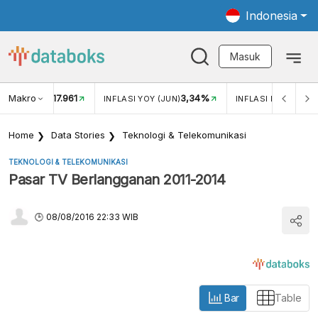
Indonesia
Masuk
Makro
17.961
3,34%
UKAR USD/IDR
INFLASI YOY (JUN)
INFLASI MOM (JUN)
Home
Data Stories
Teknologi & Telekomunikasi
TEKNOLOGI & TELEKOMUNIKASI
Pasar TV Berlangganan 2011-2014
08/08/2016 22:33 WIB
Bar
Table