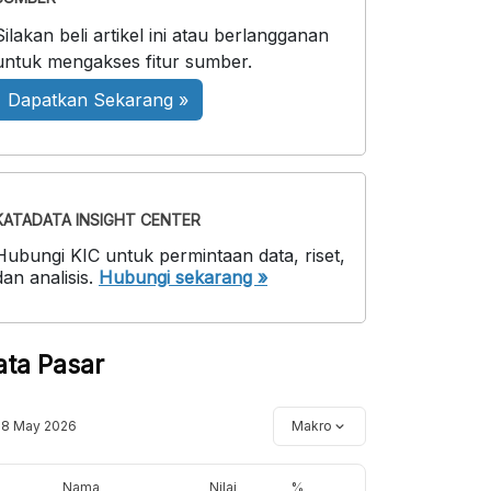
Silakan beli artikel ini atau berlangganan
untuk mengakses fitur sumber.
Dapatkan Sekarang »
KATADATA INSIGHT CENTER
Hubungi KIC untuk permintaan data, riset,
dan analisis.
Hubungi sekarang »
ata Pasar
18 May 2026
Makro
Nama
Nilai
%