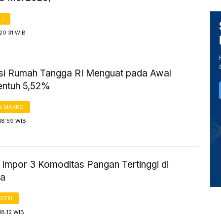
FI
20:31 WIB
i Rumah Tangga RI Menguat pada Awal
entuh 5,52%
& MAKRO
18:59 WIB
 Impor 3 Komoditas Pangan Tertinggi di
ia
STRI
18:12 WIB