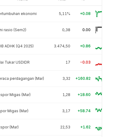
ertumbuhan ekonomi
5,11%
+0.08
ni rasio (Sem2)
0,38
0.00
DB ADHK (Q4 2025)
3.474,50
+0.86
lai Tukar USDIDR
17
-0.03
eraca perdagangan (Mar)
3,32
+160.82
spor Migas (Mar)
1,28
+18.60
por Migas (Mar)
3,17
+58.74
spor (Mar)
22,53
+1.62