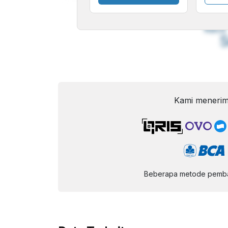
A
Font
F
Kecil
Kami menerim
Beberapa metode pembay