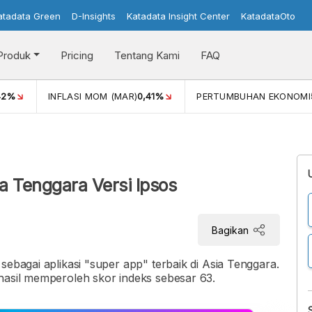
atadata Green
D-Insights
Katadata Insight Center
KatadataOto
Produk
Pricing
Tentang Kami
FAQ
42%
INFLASI MOM (MAR)
0,41%
PERTUMBUHAN EKONOMI
i
ia Tenggara Versi Ipsos
Bagikan
sebagai aplikasi "super app" terbaik di Asia Tenggara.
hasil memperoleh skor indeks sebesar 63.