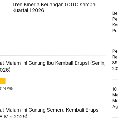
Tren Kinerja Keuangan GOTO sampai
Kuartal I 2026
Be
Pe
Ke
Pe
Pe
Re
! Malam Ini Gunung Ibu Kembali Erupsi (Senin,
89
20
2026)
FI
10
21:16 WIB
Me
Me
Ag
! Malam Ini Gunung Semeru Kembali Erupsi
18 Mei 2026)