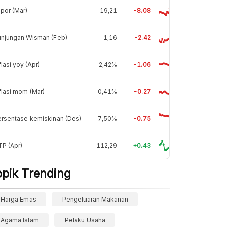
por (Mar)
19,21
-8.08
unjungan Wisman (Feb)
1,16
-2.42
flasi yoy (Apr)
2,42%
-1.06
flasi mom (Mar)
0,41%
-0.27
rsentase kemiskinan (Des)
7,50%
-0.75
P (Apr)
112,29
+0.43
opik Trending
Harga Emas
Pengeluaran Makanan
Agama Islam
Pelaku Usaha