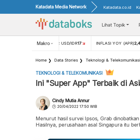
Katadata Media Network
Katadata.co.id
K
Lihat Topik
 (FEB)
1,16
NILAI TUKAR USD/IDR
Makro
17
INFLASI YOY (APR)
2,
Home
Data Stories
Teknologi & Telekomunikas
TEKNOLOGI & TELEKOMUNIKASI
Ini "Super App" Terbaik di As
Cindy Mutia Annur
20/04/2022 17:50 WIB
Menurut hasil survei Ipsos, Grab dinobatkan 
Hasilnya, perusahaan asal Singapura itu ber