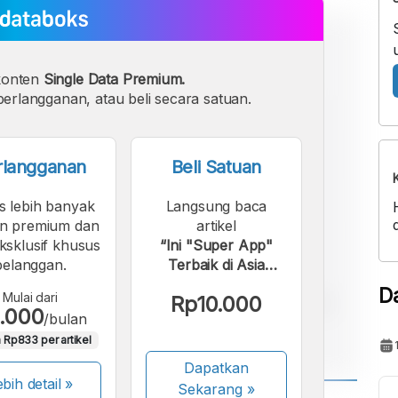
konten
Single Data Premium.
erlangganan, atau beli secara satuan.
rlangganan
Beli Satuan
s lebih banyak
Langsung baca
n premium dan
artikel
eksklusif khusus
“Ini "Super App"
pelanggan.
Terbaik di Asia
Tenggara Versi
D
Mulai dari
Rp10.000
Ipsos”.
.000
/bulan
 Rp833 per artikel
Dapatkan
bih detail »
Sekarang
»