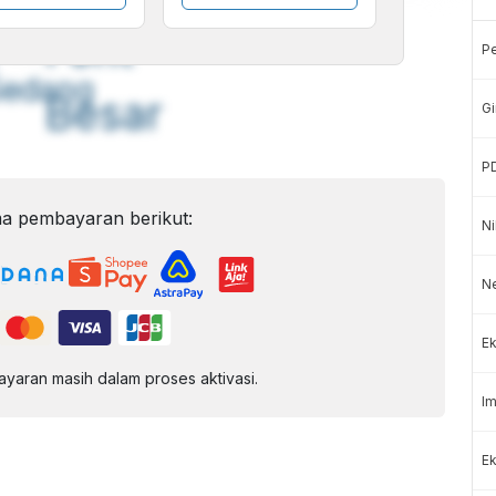
A
A
ont
Font
P
Sedang
Besar
Gi
P
a pembayaran berikut:
Ni
N
Ek
aran masih dalam proses aktivasi.
Im
Ek