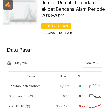
Jumlah Rumah Terendam
akibat Bencana Alam Periode
2013-2024
PERTAMBANGAN
19/05/2026, 19:33 WIB
Data Pasar
19 May 2026
Makro
Nama
Nilai
%
Pertumbuhan ekonomi
5,11%
+0.08
Gini rasio (Sem2)
0,38
0.00
PDB ADHK (Q1)
3.447,70
-0.77