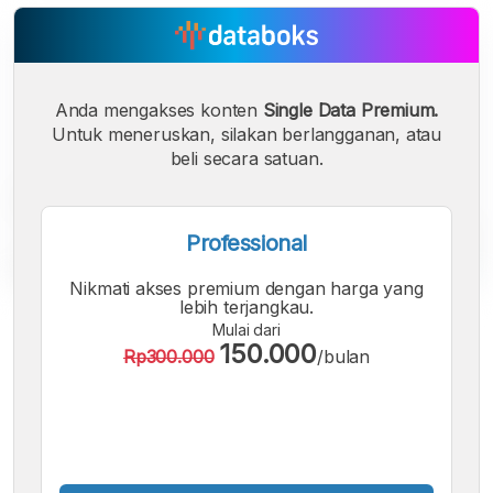
Anda mengakses konten
Single Data Premium.
Untuk meneruskan, silakan berlangganan, atau
beli secara satuan.
Professional
Nikmati akses premium dengan harga yang
lebih terjangkau.
A
A
A
Mulai dari
Font
Font
Font
150.000
Rp300.000
/bulan
Kecil
Sedang
Besar