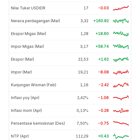
Nilai Tukar USDIDR
17
-0.03
Neraca perdagangan (Mar)
3,32
+160.82
Ekspor Migas (Mar)
1,28
+18.60
Impor Migas (Mar)
3,17
+58.74
Ekspor (Mar)
22,53
+1.62
Impor (Mar)
19,21
-8.08
Kunjungan Wisman (Feb)
1,16
-2.42
Inflasi yoy (Apr)
2,42%
-1.06
Inflasi mom (Apr)
0,13%
-0.28
Persentase kemiskinan (Des)
7,50%
-0.75
NTP (Apr)
112,29
+0.43