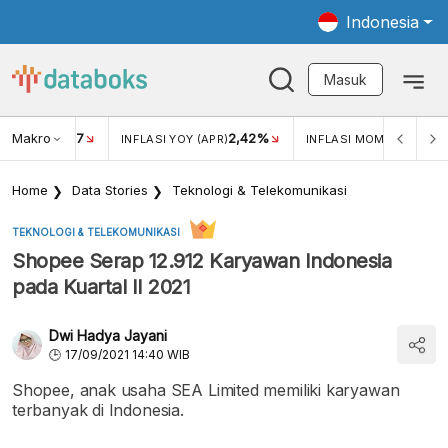
Indonesia
Masuk
Makro
17
2,42%
0,1
KAR USD/IDR
INFLASI YOY (APR)
INFLASI MOM (APR)
Home
Data Stories
Teknologi & Telekomunikasi
TEKNOLOGI & TELEKOMUNIKASI
Shopee Serap 12.912 Karyawan Indonesia
pada Kuartal II 2021
Dwi Hadya Jayani
17/09/2021 14:40 WIB
Shopee, anak usaha SEA Limited memiliki karyawan
terbanyak di Indonesia.