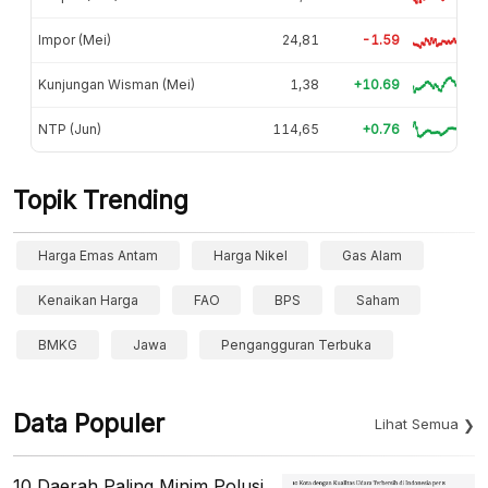
Impor (Mei)
24,81
-1.59
Kunjungan Wisman (Mei)
1,38
+10.69
NTP (Jun)
114,65
+0.76
Topik Trending
Harga Emas Antam
Harga Nikel
Gas Alam
Kenaikan Harga
FAO
BPS
Saham
BMKG
Jawa
Pengangguran Terbuka
Data Populer
Lihat Semua
10 Daerah Paling Minim Polusi