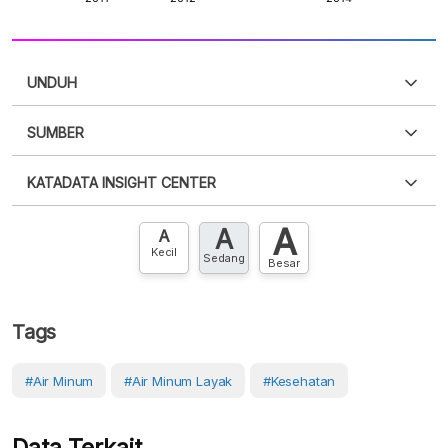
UNDUH
SUMBER
PDF
PNG
Silakan
login
untuk mengakses informasi ini
.
Belum
KATADATA INSIGHT CENTER
punya akun?
Silakan
Daftar sekarang
,
GRATIS!
XLS
EMBED
A
A
Hubungi sekarang »
A
Kecil
Sedang
Besar
Tags
#Air Minum
#Air Minum Layak
#Kesehatan