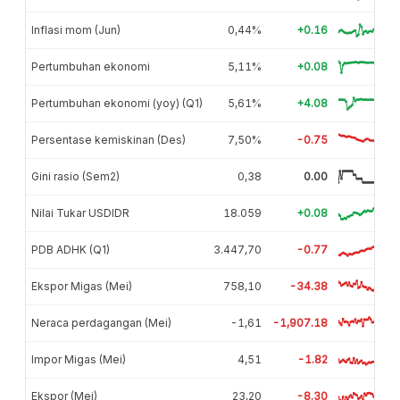
Inflasi mom (Jun)
0,44%
+0.16
Pertumbuhan ekonomi
5,11%
+0.08
Pertumbuhan ekonomi (yoy) (Q1)
5,61%
+4.08
Persentase kemiskinan (Des)
7,50%
-0.75
Gini rasio (Sem2)
0,38
0.00
Nilai Tukar USDIDR
18.059
+0.08
PDB ADHK (Q1)
3.447,70
-0.77
Ekspor Migas (Mei)
758,10
-34.38
Neraca perdagangan (Mei)
-1,61
-1,907.18
Impor Migas (Mei)
4,51
-1.82
Ekspor (Mei)
23,20
-8.30