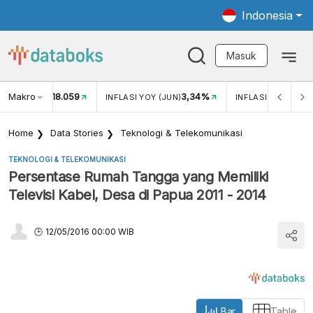
Indonesia
Masuk
Makro
18.059
3,34%
UKAR USD/IDR
INFLASI YOY (JUN)
INFLASI MOM (JUN
Home
Data Stories
Teknologi & Telekomunikasi
TEKNOLOGI & TELEKOMUNIKASI
Persentase Rumah Tangga yang Memiliki
Televisi Kabel, Desa di Papua 2011 - 2014
12/05/2016 00:00 WIB
Bar
Table