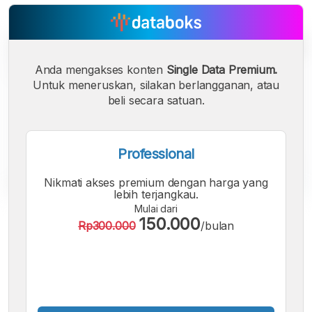
Anda mengakses konten
Single Data Premium.
Untuk meneruskan, silakan berlangganan, atau
beli secara satuan.
Professional
Nikmati akses premium dengan harga yang
lebih terjangkau.
Mulai dari
A
A
A
150.000
Rp300.000
/bulan
Font
Font
Font
Kecil
Sedang
Besar