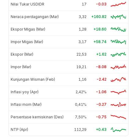
Nilai Tukar USDIDR
17
-0.03
Neraca perdagangan (Mar)
3,32
+160.82
Ekspor Migas (Mar)
1,28
+18.60
Impor Migas (Mar)
3,17
+58.74
Ekspor (Mar)
22,53
+1.62
Impor (Mar)
19,21
-8.08
Kunjungan Wisman (Feb)
1,16
-2.42
Inflasi yoy (Apr)
2,42%
-1.06
Inflasi mom (Mar)
0,41%
-0.27
Persentase kemiskinan (Des)
7,50%
-0.75
NTP (Apr)
112,29
+0.43