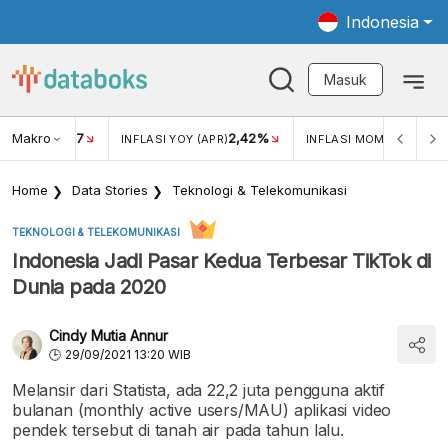
Indonesia
Masuk
Makro
17
2,42%
0,4
KAR USD/IDR
INFLASI YOY (APR)
INFLASI MOM (MAR)
Home
Data Stories
Teknologi & Telekomunikasi
TEKNOLOGI & TELEKOMUNIKASI
Indonesia Jadi Pasar Kedua Terbesar TikTok di
Dunia pada 2020
Cindy Mutia Annur
29/09/2021 13:20 WIB
Melansir dari Statista, ada 22,2 juta pengguna aktif
bulanan (monthly active users/MAU) aplikasi video
pendek tersebut di tanah air pada tahun lalu.