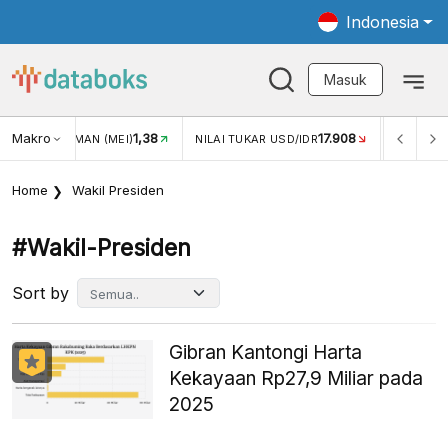
Indonesia
Masuk
Makro
1,38
17.908
JUNGAN WISMAN (MEI)
NILAI TUKAR USD/IDR
INFLASI Y
Home
Wakil Presiden
#wakil-Presiden
Sort by
Gibran Kantongi Harta
Kekayaan Rp27,9 Miliar pada
2025