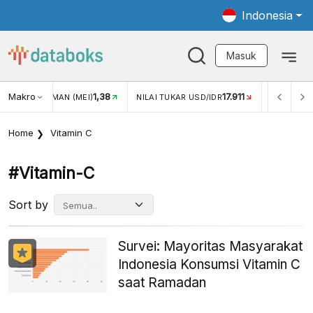
Indonesia
Masuk
Makro
1,38
17.911
JUNGAN WISMAN (MEI)
NILAI TUKAR USD/IDR
INFLASI Y
Home
Vitamin C
#vitamin-C
Sort by
Survei: Mayoritas Masyarakat
Indonesia Konsumsi Vitamin C
saat Ramadan