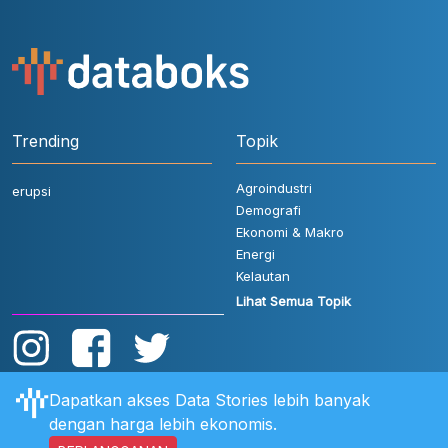
Trending
Topik
Agroindustri
erupsi
Demografi
Ekonomi & Makro
Energi
Kelautan
Lihat Semua Topik
Dapatkan akses Data Stories lebih banyak
dengan harga lebih ekonomis.
Aturan Pengguna
FAQ
Hubungi Kami
Kebijakan Privasi
Disclaimer