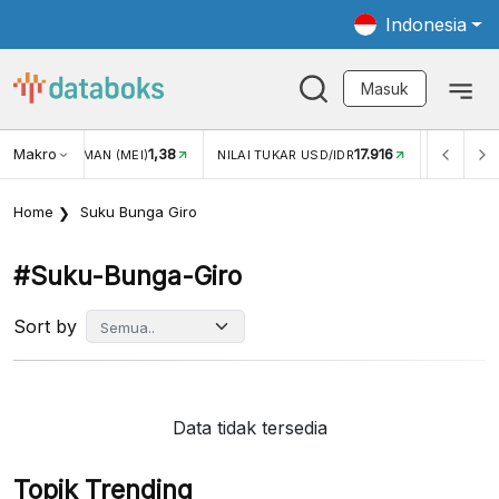
Indonesia
Masuk
Makro
1,38
17.916
JUNGAN WISMAN (MEI)
NILAI TUKAR USD/IDR
INFLASI Y
Home
Suku Bunga Giro
#suku-Bunga-Giro
Sort by
Data tidak tersedia
Topik Trending