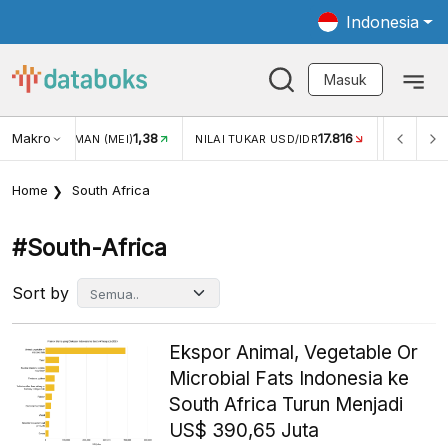
Indonesia
Masuk
Makro
1,38
17.816
JUNGAN WISMAN (MEI)
NILAI TUKAR USD/IDR
INFLASI Y
Home
South Africa
#south-Africa
Sort by
Ekspor Animal, Vegetable Or
Microbial Fats Indonesia ke
South Africa Turun Menjadi
US$ 390,65 Juta