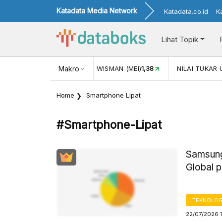
Katadata Media Network
Katadata.co.id
K
Lihat Topik
N (MEI)
1,38
Makro
NILAI TUKAR USD/IDR
17.916
INFLASI YOY (J
Home
Smartphone Lipat
#smartphone-Lipat
Samsung
Global 
TEKNOLOG
22/07/2026 1