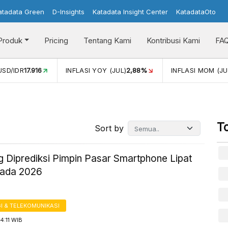
atadata Green
D-Insights
Katadata Insight Center
KatadataOto
Produk
Pricing
Tentang Kami
Kontribusi Kami
FA
UL)
2,88%
INFLASI MOM (JUL)
-0,14%
PERTUMBUHAN EKO
T
Sort by
 Diprediksi Pimpin Pasar Smartphone Lipat
pada 2026
I & TELEKOMUNIKASI
4:11 WIB