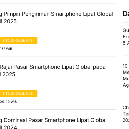
D
 Pimpin Pengiriman Smartphone Lipat Global
III 2025
Gu
Er
I & TELEKOMUNIKASI
8 
7:37 WIB
10
Rajai Pasar Smartphone Lipat Global pada
Me
II 2025
Me
Ag
I & TELEKOMUNIKASI
09:40 WIB
Ch
Te
 Dominasi Pasar Smartphone Lipat Global
20
III 2024