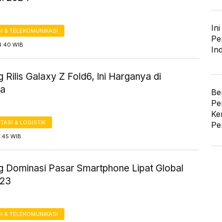
In
I & TELEKOMUNIKASI
Pe
4:40 WIB
In
Rilis Galaxy Z Fold6, Ini Harganya di
ia
Be
Pe
Ke
ASI & LOGISTIK
Pe
7:45 WIB
 Dominasi Pasar Smartphone Lipat Global
023
I & TELEKOMUNIKASI