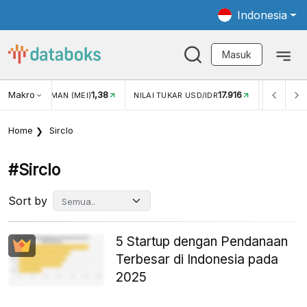
Indonesia
Masuk
Makro
1,38
17.916
JUNGAN WISMAN (MEI)
NILAI TUKAR USD/IDR
INFLASI Y
Home
Sirclo
#sirclo
Sort by
5 Startup dengan Pendanaan
Terbesar di Indonesia pada
2025