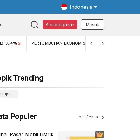
Indonesia
Q
Berlangganan
Masuk
L)
-0,14%
PERTUMBUHAN EKONOMI
5,11%
PERTUMBUHAN 
opik Trending
Erupsi
ata Populer
Lihat Semua
ina, Pasar Mobil Listrik