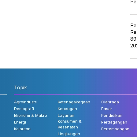
Pe
Pe
Re
89
20
Topik
Agroindustri
Ketenagakerjaan
Olahraga
Demografi
Keuangan
Pasar
Ekonomi & Makro
Layanan
Pendidikan
konsumen &
Energi
Perdagangan
Kesehatan
Kelautan
Pertambangan
Lingkungan