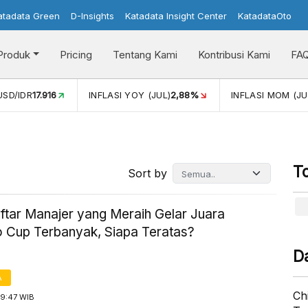
atadata Green
D-Insights
Katadata Insight Center
KatadataOto
Produk
Pricing
Tentang Kami
Kontribusi Kami
FA
USD/IDR
17.916
INFLASI YOY (JUL)
2,88%
INFLASI MOM (JU
T
Sort by
aftar Manajer yang Meraih Gelar Juara
 Cup Terbanyak, Siapa Teratas?
D
A
Ch
19:47 WIB