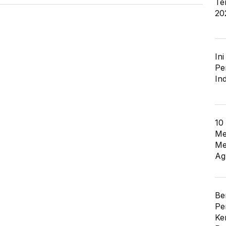
Te
20
In
Pe
In
10
Me
Me
Ag
Be
Pe
Ke