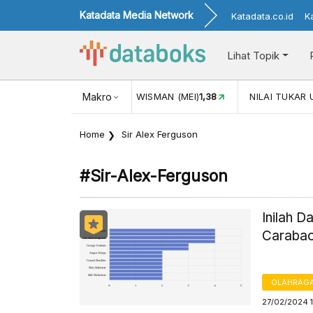
Katadata Media Network
Katadata.co.id
K
Lihat Topik
JUL)
116,16
KUNJUNGAN WISMAN (MEI)
Makro
1,38
NILAI TUKAR 
Home
Sir Alex Ferguson
#sir-Alex-Ferguson
Inilah D
Carabao
OLAHRAG
27/02/2024 