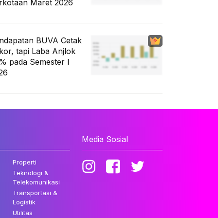
rkotaan Maret 2026
ndapatan BUVA Cetak
kor, tapi Laba Anjlok
% pada Semester I
26
Media Sosial
Properti
Teknologi &
Telekomunikasi
Transportasi &
Logistik
Utilitas