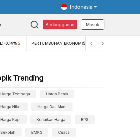
Indonesia
Q
Berlangganan
Masuk
RTUMBUHAN EKONOMI
5,11%
PERTUMBUHAN EKONOMI (YOY) (Q1
opik Trending
Harga Tembaga
Harga Perak
Harga Nikel
Harga Gas Alam
Harga Kopi
Kenaikan Harga
BPS
Sekolah
BMKG
Cuaca