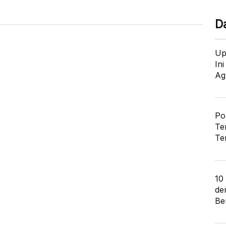
D
Up
In
Ag
Po
Te
Te
10
de
Ber