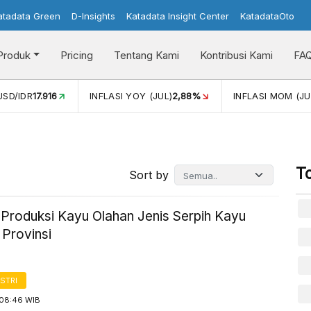
atadata Green
D-Insights
Katadata Insight Center
KatadataOto
Produk
Pricing
Tentang Kami
Kontribusi Kami
FA
INFLASI YOY (JUL)
2,88%
INFLASI MOM (JUL)
-0,14%
PE
T
Sort by
k Produksi Kayu Olahan Jenis Serpih Kayu
 Provinsi
STRI
08:46 WIB