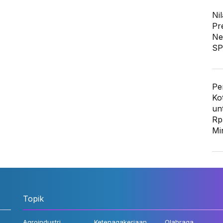
Nil
Pr
Ne
SP
Pe
Ko
un
Rp
Mi
Topik
Agroindustri
Ketenagakerjaan
Olahraga