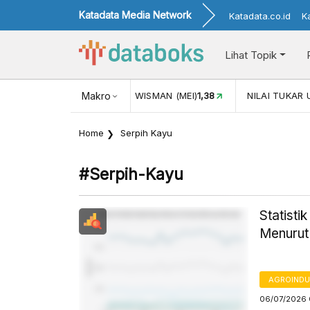
Katadata Media Network
Katadata.co.id
K
Lihat Topik
NJUNGAN WISMAN (MEI)
Makro
1,38
NILAI TUKAR USD/IDR
17.916
Home
Serpih Kayu
#serpih-Kayu
Statisti
Menurut
AGROINDU
06/07/2026 