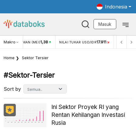
Indonesia
Masuk
Makro
1,38
17.911
JUNGAN WISMAN (MEI)
NILAI TUKAR USD/IDR
INFLASI Y
Home
Sektor Tersier
#sektor-Tersier
Sort by
Ini Sektor Proyek RI yang
Rentan Kehilangan Investasi
Rusia