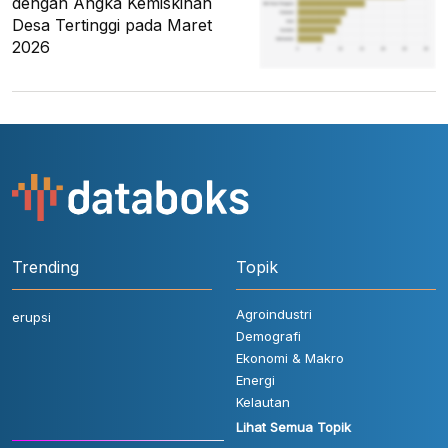
dengan Angka Kemiskinan
Desa Tertinggi pada Maret
2026
Trending
Topik
Agroindustri
erupsi
Demografi
Ekonomi & Makro
Energi
Kelautan
Lihat Semua Topik