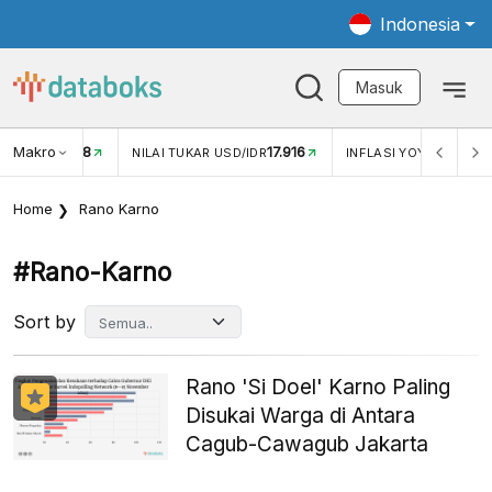
Indonesia
Masuk
Makro
17.916
2,88%
-
KAR USD/IDR
INFLASI YOY (JUL)
INFLASI MOM (JUL)
Home
Rano Karno
#rano-Karno
Sort by
Rano 'Si Doel' Karno Paling
Disukai Warga di Antara
Cagub-Cawagub Jakarta