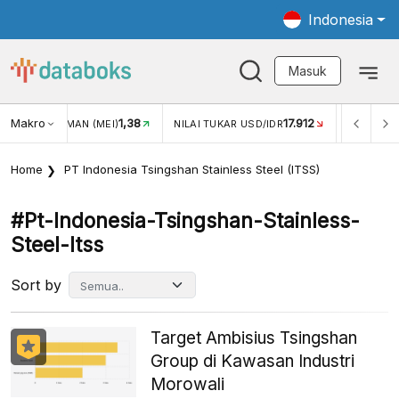
Indonesia
Masuk
1,38
Makro
17.912
2,88%
)
NILAI TUKAR USD/IDR
INFLASI YOY (JUL)
Home
PT Indonesia Tsingshan Stainless Steel (ITSS)
#pt-Indonesia-Tsingshan-Stainless-
Steel-Itss
Sort by
Target Ambisius Tsingshan
Group di Kawasan Industri
Morowali