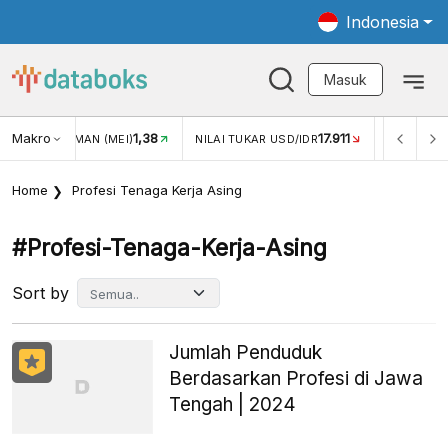
Indonesia
Masuk
Makro
1,38
17.911
JUNGAN WISMAN (MEI)
NILAI TUKAR USD/IDR
INFLASI Y
Home
Profesi Tenaga Kerja Asing
#profesi-Tenaga-Kerja-Asing
Sort by
Jumlah Penduduk
Berdasarkan Profesi di Jawa
Tengah | 2024