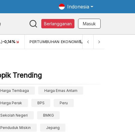
Indonesia
Q
Berlangganan
Masuk
L)
-0,14%
PERTUMBUHAN EKONOMI
5,11%
PERTUMBUHAN E
opik Trending
Harga Tembaga
Harga Emas Antam
Harga Perak
BPS
Peru
Sekolah Negeri
BMKG
Penduduk Miskin
Jepang