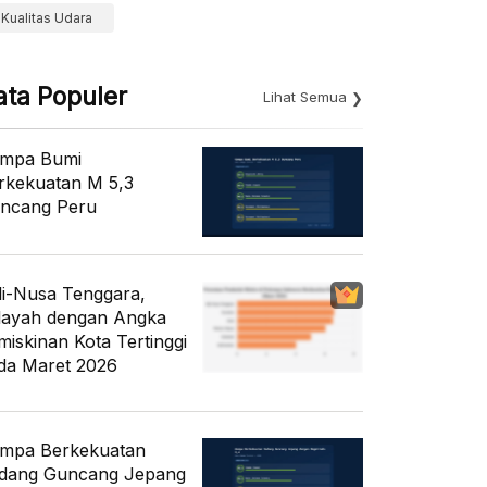
Kualitas Udara
ata Populer
Lihat Semua
mpa Bumi
rkekuatan M 5,3
ncang Peru
li-Nusa Tenggara,
layah dengan Angka
miskinan Kota Tertinggi
da Maret 2026
mpa Berkekuatan
dang Guncang Jepang