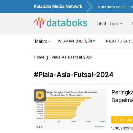
Katadata Media Network
Katadata.co.id
K
Lihat Topik
JUL)
116,16
KUNJUNGAN WISMAN (MEI)
Makro
1,38
NILAI TUKAR 
Home
Piala Asia Futsal 2024
#piala-Asia-Futsal-2024
Peringka
Bagaima
DEMOGRA
13/10/2023 1