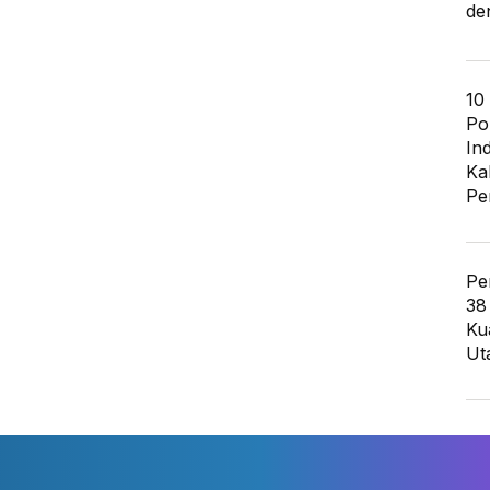
de
10
Po
In
Ka
Pe
Pe
38
Ku
Ut