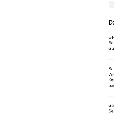
D
Ge
Be
Gu
Ba
Wi
Ke
pa
Ge
Se