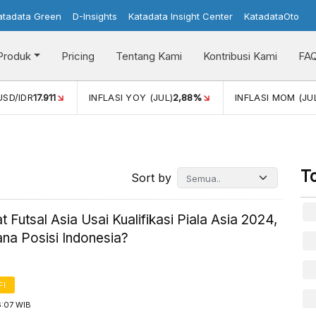
atadata Green
D-Insights
Katadata Insight Center
KatadataOto
Produk
Pricing
Tentang Kami
Kontribusi Kami
FA
USD/IDR
17.911
INFLASI YOY (JUL)
2,88%
INFLASI MOM (JU
T
Sort by
t Futsal Asia Usai Kualifikasi Piala Asia 2024,
na Posisi Indonesia?
FI
6:07 WIB