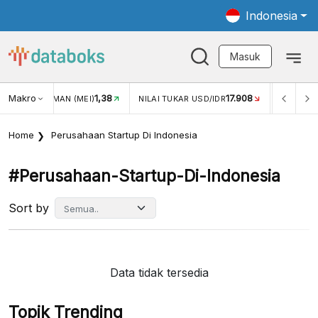
Indonesia
Masuk
Makro
1,38
17.908
JUNGAN WISMAN (MEI)
NILAI TUKAR USD/IDR
INFLASI 
Home
Perusahaan Startup Di Indonesia
#perusahaan-Startup-Di-Indonesia
Sort by
Data tidak tersedia
Topik Trending