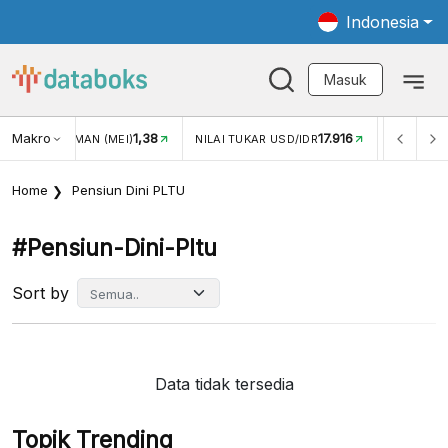
Indonesia
Masuk
Makro
1,38
17.916
JUNGAN WISMAN (MEI)
NILAI TUKAR USD/IDR
INFLASI Y
Home
Pensiun Dini PLTU
#pensiun-Dini-Pltu
Sort by
Data tidak tersedia
Topik Trending