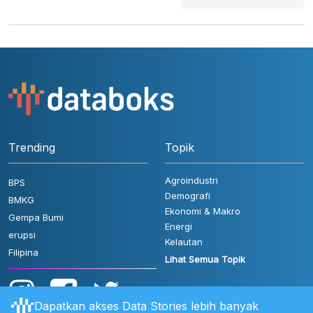
Trending
Topik
Agroindustri
BPS
Demografi
BMKG
Ekonomi & Makro
Gempa Bumi
Energi
erupsi
Kelautan
Filipina
Lihat Semua Topik
Dapatkan akses Data Stories lebih banyak