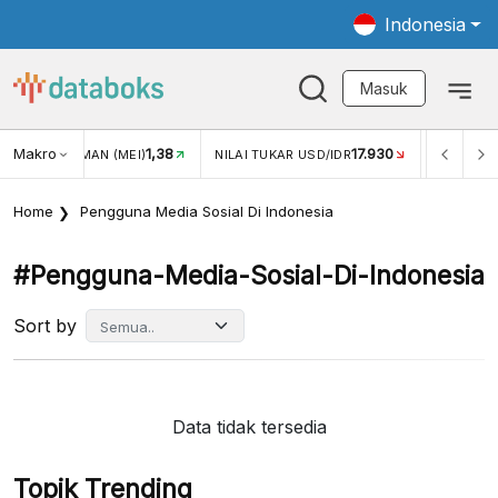
Indonesia
Masuk
Makro
17.930
2,88%
ILAI TUKAR USD/IDR
INFLASI YOY (JUL)
INFLASI MOM
Home
Pengguna Media Sosial Di Indonesia
#pengguna-Media-Sosial-Di-Indonesia
Sort by
Data tidak tersedia
Topik Trending