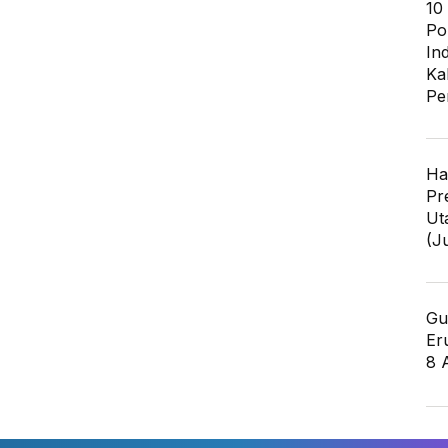
10
Po
In
Ka
Pe
Ha
Pr
Ut
(J
Gu
Er
8 