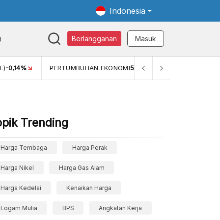
Indonesia
Q
Berlangganan
Masuk
L)
-0,14%
PERTUMBUHAN EKONOMI
5,11%
PERTUMBUHAN 
opik Trending
Harga Tembaga
Harga Perak
Harga Nikel
Harga Gas Alam
Harga Kedelai
Kenaikan Harga
Logam Mulia
BPS
Angkatan Kerja