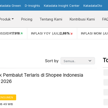
atadata Green
D-Insights
Katadata Insight Center
KatadataOto
Produk
Pricing
Tentang Kami
Kontribusi Kami
FA
USD/IDR
17.916
INFLASI YOY (JUL)
2,88%
INFLASI MOM (JU
T
Sort by
k Pembalut Terlaris di Shopee Indonesia
I 2026
KONSUMEN
18:49 WIB