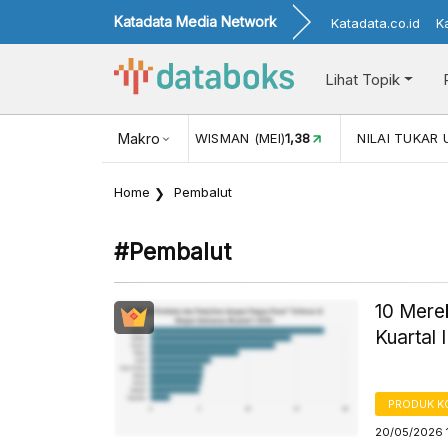
Katadata Media Network
Katadata.co.id
K
Lihat Topik
JUL)
116,16
KUNJUNGAN WISMAN (MEI)
Makro
1,38
NILAI TUKAR 
Home
Pembalut
#pembalut
10 Mere
Kuartal 
PRODUK 
20/05/2026 