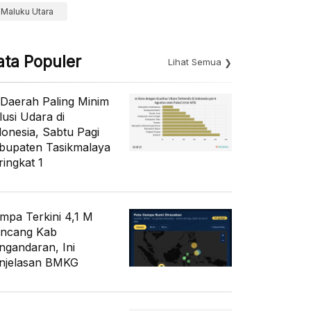
Maluku Utara
ata Populer
Lihat Semua
 Daerah Paling Minim
lusi Udara di
donesia, Sabtu Pagi
bupaten Tasikmalaya
ringkat 1
mpa Terkini 4,1 M
ncang Kab
ngandaran, Ini
njelasan BMKG