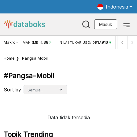
Indonesia
Masuk
Makro
1,38
17.916
JUNGAN WISMAN (MEI)
NILAI TUKAR USD/IDR
INFLASI Y
Home
Pangsa Mobil
#pangsa-Mobil
Sort by
Data tidak tersedia
Topik Trending