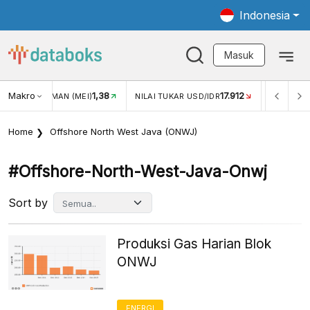
Indonesia
Masuk
Makro
1,38
17.912
JUNGAN WISMAN (MEI)
NILAI TUKAR USD/IDR
INFLASI Y
Home
Offshore North West Java (ONWJ)
#offshore-North-West-Java-Onwj
Sort by
Produksi Gas Harian Blok
ONWJ
ENERGI