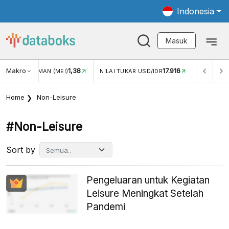
Indonesia
Masuk
Makro
1,38
17.916
JUNGAN WISMAN (MEI)
NILAI TUKAR USD/IDR
INFLASI Y
Home
Non-Leisure
#non-Leisure
Sort by
Pengeluaran untuk Kegiatan
Leisure Meningkat Setelah
Pandemi