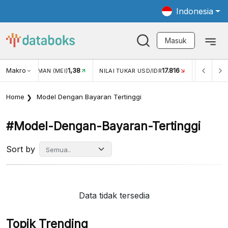
Indonesia
Masuk
Makro
1,38
17.816
JUNGAN WISMAN (MEI)
NILAI TUKAR USD/IDR
INFLASI Y
Home
Model Dengan Bayaran Tertinggi
#model-Dengan-Bayaran-Tertinggi
Sort by
Data tidak tersedia
Topik Trending