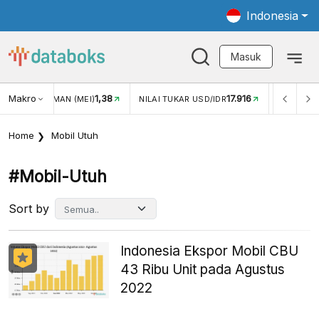
Indonesia
Masuk
Makro
1,38
17.916
N WISMAN (MEI)
NILAI TUKAR USD/IDR
INFLASI YOY (J
Home
Mobil Utuh
#mobil-Utuh
Sort by
Indonesia Ekspor Mobil CBU
43 Ribu Unit pada Agustus
2022