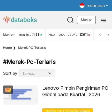
Indonesia
Masuk
Makro
1,38
17.911
2,8
MAN (MEI)
NILAI TUKAR USD/IDR
INFLASI YOY (JUL)
Home
Merek PC Terlaris
#merek-Pc-Terlaris
Sort by
Lenovo Pimpin Pengiriman PC
Global pada Kuartal I 2026
TEKNOLOGI & TELEKOMUNIKASI