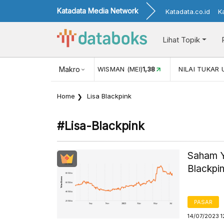
Katadata Media Network
Katadata.co.id
K
Lihat Topik
JUL)
116,16
KUNJUNGAN WISMAN (MEI)
Makro
1,38
NILAI TUKAR 
Home
Lisa Blackpink
#lisa-Blackpink
Saham Y
Blackpin
PASAR
14/07/2023 1