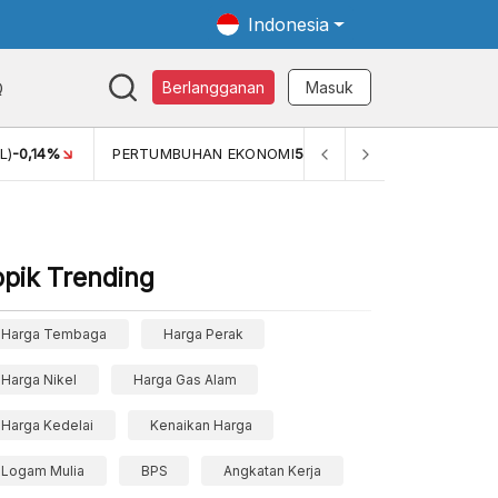
Indonesia
Q
Berlangganan
Masuk
L)
-0,14%
PERTUMBUHAN EKONOMI
5,11%
PERTUMBUHAN 
opik Trending
Harga Tembaga
Harga Perak
Harga Nikel
Harga Gas Alam
Harga Kedelai
Kenaikan Harga
Logam Mulia
BPS
Angkatan Kerja