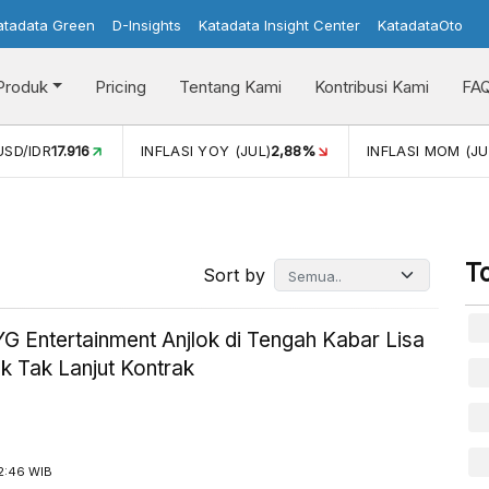
atadata Green
D-Insights
Katadata Insight Center
KatadataOto
Produk
Pricing
Tentang Kami
Kontribusi Kami
FA
USD/IDR
17.916
INFLASI YOY (JUL)
2,88%
INFLASI MOM (JU
T
Sort by
G Entertainment Anjlok di Tengah Kabar Lisa
k Tak Lanjut Kontrak
2:46 WIB