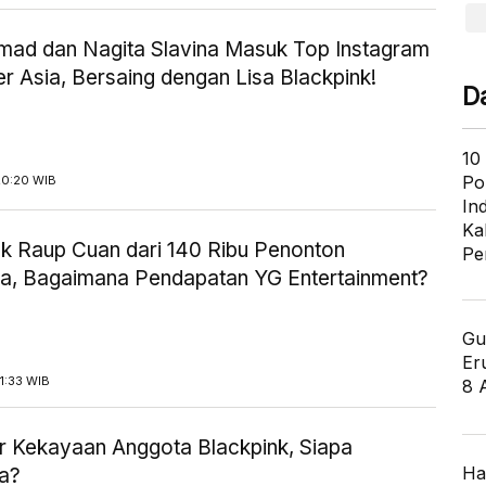
hmad dan Nagita Slavina Masuk Top Instagram
er Asia, Bersaing dengan Lisa Blackpink!
D
10
Po
20:20 WIB
In
Ka
nk Raup Cuan dari 140 Ribu Penonton
Pe
ia, Bagaimana Pendapatan YG Entertainment?
Gu
Er
1:33 WIB
8 
ar Kekayaan Anggota Blackpink, Siapa
Ha
a?