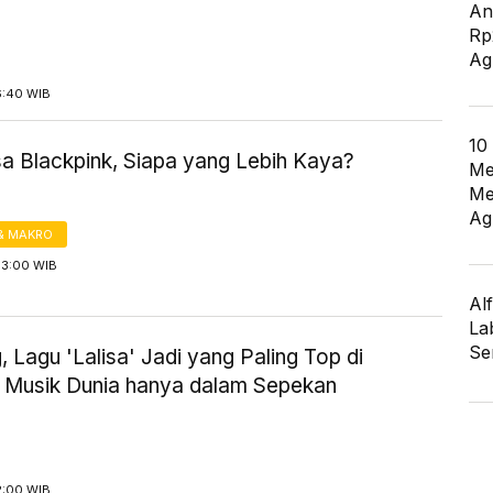
An
Rp
Ag
6:40 WIB
10
sa Blackpink, Siapa yang Lebih Kaya?
Me
Me
Ag
& MAKRO
13:00 WIB
Al
La
Se
, Lagu 'Lalisa' Jadi yang Paling Top di
 Musik Dunia hanya dalam Sepekan
2:00 WIB