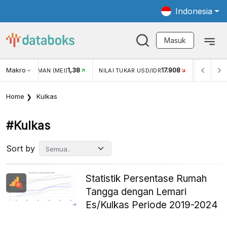
Indonesia
Masuk
8
Makro
17.908
2,88%
NILAI TUKAR USD/IDR
INFLASI YOY (JUL)
INF
Home
Kulkas
#kulkas
Sort by
Statistik Persentase Rumah
Tangga dengan Lemari
Es/Kulkas Periode 2019-2024