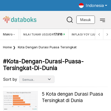
Indonesia
Masuk
Makro
17.916
2,88%
-
KAR USD/IDR
INFLASI YOY (JUL)
INFLASI MOM (JUL)
Home
Kota Dengan Durasi Puasa Tersingkat
#kota-Dengan-Durasi-Puasa-
Tersingkat-Di-Dunia
Sort by
5 Kota dengan Durasi Puasa
Tersingkat di Dunia